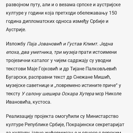
развојном путу, али и о везама српске и аустријске
културе у години која претходи обележавању 150
година дипломатских односа између Србије и
Аустрије.
Изложбу
Паја Јовановић и Густав Климт. Једна
епоха, два уметника, три музеја
прати истоимени
тројезични каталог у чијем садржају су уводни
текстови Маје Гојковић и др Тијане Палковљевић
Бугарски, расправни текст др Снежане Мишић,
музејске саветнице и „повремено истините приче“ у
тексту
У салону шешира Оскара Хутера
мср Николе
Ивановића, кустоса.
Реализацију пројекта омогућили су Министарство
културе Републике Србије, Покрајински секретаријат
за културу, јавно информисање и односе с верским