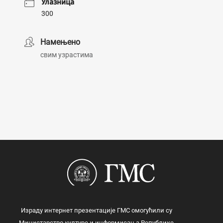
Улазница
300
Намењено
свим узрастима
Израду интернет презентације ГМС омогућили су
Министарство културе и информисања Републике