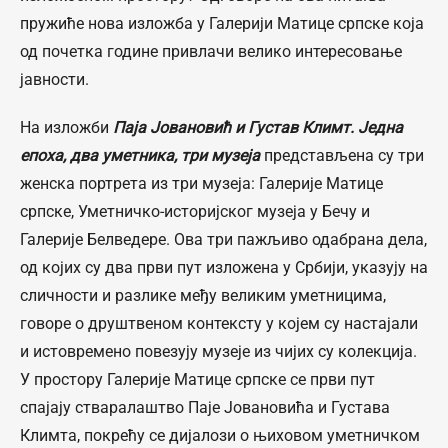
пружиће нова изложба у Галерији Матице српске која
од почетка године привлачи велико интересовање
јавности.
На изложби
Паја Јовановић и Густав Климт. Једна
епоха, два уметника, три музеја
представљена су три
женска портрета из три музеја: Галерије Матице
српске, Уметничко-историјског музеја у Бечу и
Галерије Белведере. Ова три пажљиво одабрана дела,
од којих су два први пут изложена у Србији, указују на
сличности и разлике међу великим уметницима,
говоре о друштвеном контексту у којем су настајали
и истовремено повезују музеје из чијих су колекција.
У простору Галерије Матице српске се први пут
спајају стваралаштво Паје Јовановића и Густава
Климта, покрећу се дијалози о њиховом уметничком