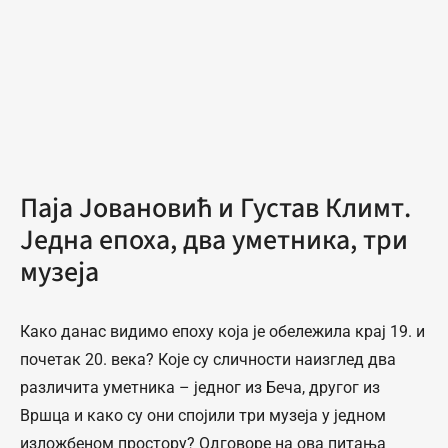
Паја Јовановић и Густав Климт.
Једна епоха, два уметника, три
музеја
Како данас видимо епоху која је обележила крај 19. и
почетак 20. века? Које су сличности наизглед два
различита уметника – једног из Беча, другог из
Вршца и како су они спојили три музеја у једном
изложбеном простору? Одговоре на ова питања