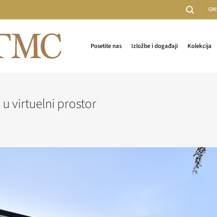
GM
Posetite nas
Izložbe i događaji
Kolekcija
u virtuelni prostor