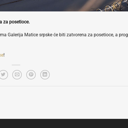
a za posetioce.
Galerija Matice srpske će biti zatvorena za posetioce, a progr
ke
!