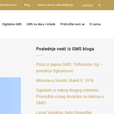
S prodavnica
Blog
Važno nam je vaše mišljenje
Latinica
Digitalna GMS
GMS za decu i mlade
Pridružite nam se
O nama
Poslednje vesti iz GMS bloga
Priče iz depoa GMS: Trifkovićev trg –
porodica Ognjanović
Miroslava Sandić, Buket II, 1976.
Ogledalo iz nekog drugog vremena:
Pronađite vašeg dvojnika na delima u
GMS!
Lazar Vujaklija: četiri litografije