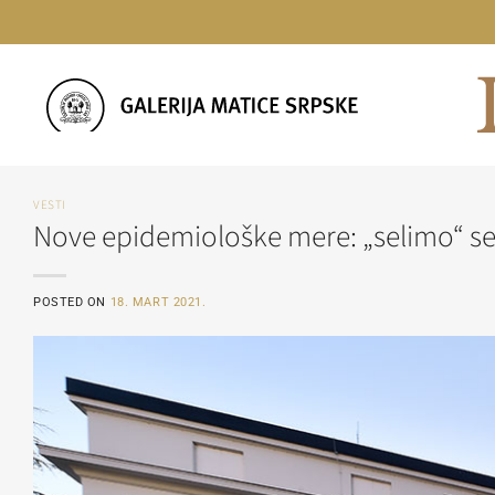
Skip
to
content
VESTI
Nove epidemiološke mere: „selimo“ se 
POSTED ON
18. MART 2021.