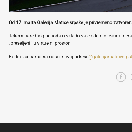
Od 17. marta Galerija Matice srpske je privremeno zatvoren
Tokom narednog perioda u skladu sa epidemiološkim merama 
„preseljeni“ u virtuelni prostor.
Budite sa nama na našoj novoj adresi
@galerijamaticesrps