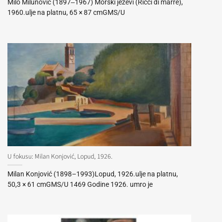
Milo Milunović (1897‒1967) Morski ježevi (Ricci di marre),
1960.ulje na platnu, 65 × 87 cmGMS/U
U fokusu: Milan Konjović, Lopud, 1926.
Milan Konjović (1898–1993)Lopud, 1926.ulje na platnu,
50,3 × 61 cmGMS/U 1469 Godine 1926. umro je