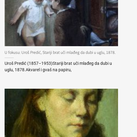
U fokusu: Uroš Predić, Stariji brat uči mlađeg da dubi u uglu, 1878.
Uroš Predić (1857–1953)Stariji brat uči mlađeg da dubi u
uglu, 1878.Akvarel i gvaš na papiru,