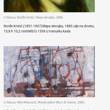
U fokusu: Đorđe Krstić, Slepa devojka, 1880.
Đorđe Krstić (1851-1907)Slepa devojka, 1880.ulje na drvetu,
15,8 h 10,2 cmGMS/U 1336 U trenutku kada
U fokusu: Milo Milunović, Morski ježevi (Ricci di marre), 1960.