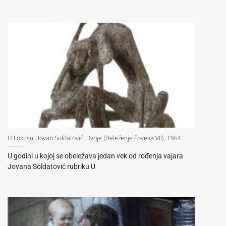
U Fokusu: Jovan Soldatović, Dvoje (Beleženje čoveka VII), 1964.
U godini u kojoj se obeležava jedan vek od rođenja vajara
Jovana Soldatović rubriku U