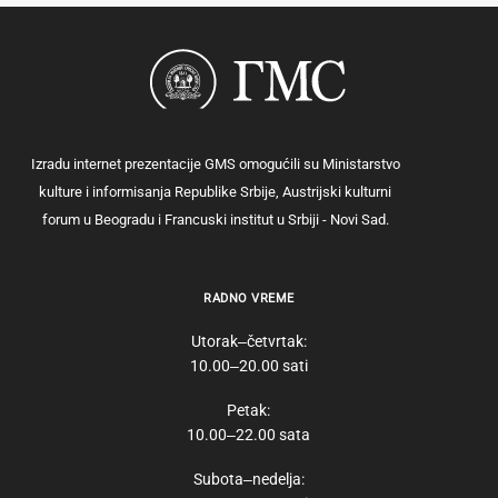
Izradu internet prezentacije GMS omogućili su Ministarstvo
kulture i informisanja Republike Srbije, Austrijski kulturni
forum u Beogradu i Francuski institut u Srbiji - Novi Sad.
RADNO VREME
Utorak‒četvrtak:
10.00‒20.00 sati
Petak:
10.00‒22.00 sata
Subota‒nedelja: