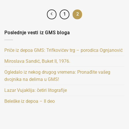
1
2
Poslednje vesti iz GMS bloga
Priče iz depoa GMS: Trifkovićev trg – porodica Ognjanović
Miroslava Sandić, Buket II, 1976.
Ogledalo iz nekog drugog vremena: Pronađite vašeg
dvojnika na delima u GMS!
Lazar Vujaklija: četiri litografije
Beleške iz depoa – II deo