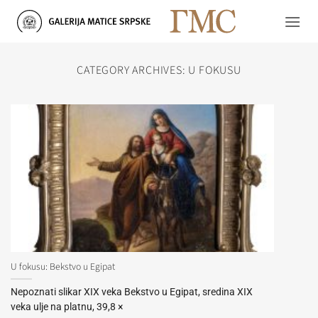
Skip
to
content
CATEGORY ARCHIVES:
U FOKUSU
U fokusu: Bekstvo u Egipat
Nepoznati slikar XIX veka Bekstvo u Egipat, sredina XIX
veka ulje na platnu, 39,8 ×