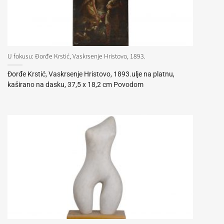
U fokusu: Đorđe Krstić, Vaskrsenje Hristovo, 1893.
Đorđe Krstić, Vaskrsenje Hristovo, 1893.ulje na platnu,
kaširano na dasku, 37,5 x 18,2 cm Povodom