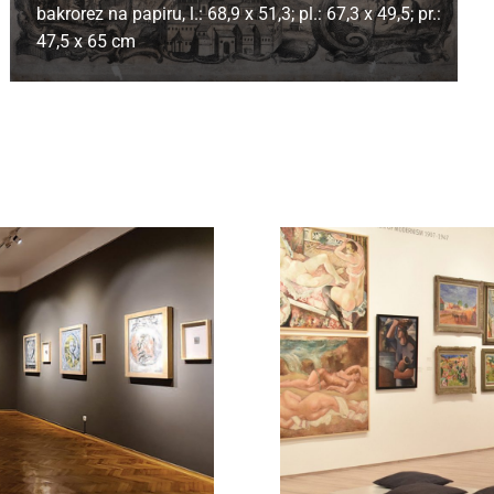
bakrorez na papiru,
l.: 68,9 x 51,3; pl.: 67,3 x 49,5; pr.:
47,5 x 65 cm