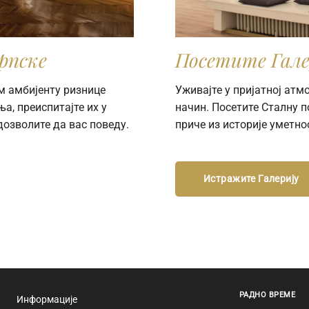
рпске
Посетите Гале
м амбијенту ризнице
Уживајте у пријатној ат
а, преиспитајте их у
начин. Посетите Сталну 
дозволите да вас поведу.
приче из историје уметно
Истражите Галерију
РАДНО ВРЕМЕ
Информације