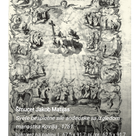
Šmucer Jakob Matijas
Svete besplotne sile anđeoske sa izgledom
manastira Kovilja
, 1761.
bakrorez na papiru,
l.: 67,5 x 91,7; pl./pr.: 62,5 x 91,7