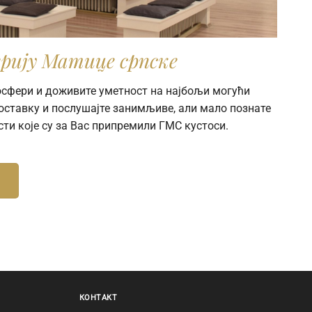
рију Матице српске
мосфери и доживите уметност на најбољи могући
поставку и послушајте занимљиве, али мало познате
сти које су за Вас припремили ГМС кустоси.
КОНТАКТ