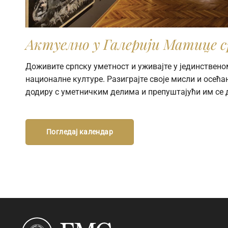
Актуелно у Галерији Матице с
Доживите српску уметност и уживајте у јединствено
националне културе. Разиграјте своје мисли и осећањ
додиру с уметничким делима и препуштајући им се 
Погледај календар