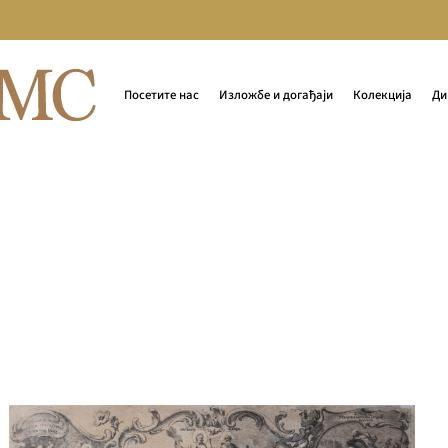
Посетите нас
Изложбе и догађаји
Колекција
Ди