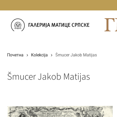
Прескочи
на
садржај
Почетна
Kolekcija
Šmucer Jakob Matijas
Šmucer Jakob Matijas