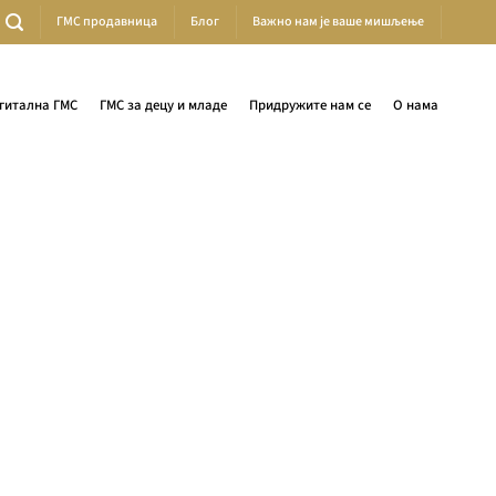
ГМС продавница
Блог
Важно нам је ваше мишљење
гитална ГМС
ГМС за децу и младе
Придружите нам се
О нама