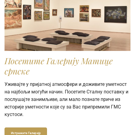
Посетите Галерију Матице
српске
Уживајте у пријатној атмосфери и доживите уметност
на најбољи могући начин. Посетите Сталну поставку и
послушајте занимљиве, али мало познате приче из
историје уметности које су за Вас припремили ГМС
кустоси.
Истражите Галерију