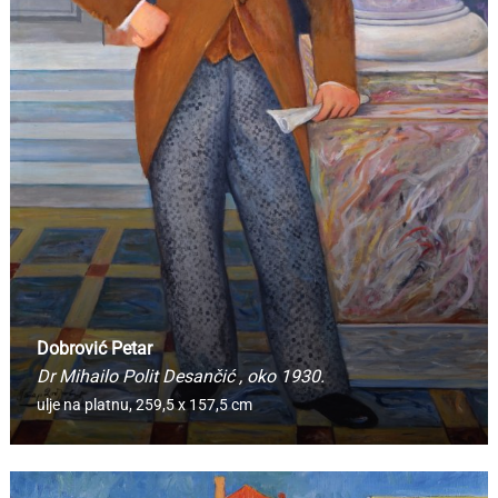
Dobrović Petar
Dr Mihailo Polit Desančić
, oko 1930.
ulje na platnu,
259,5 x 157,5 cm