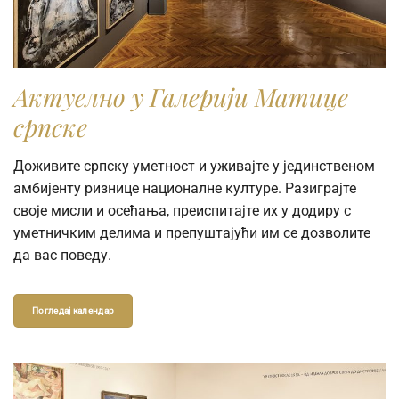
Актуелно у Галерији Матице
српске
Доживите српску уметност и уживајте у јединственом
амбијенту ризнице националне културе. Разиграјте
своје мисли и осећања, преиспитајте их у додиру с
уметничким делима и препуштајући им се дозволите
да вас поведу.
Погледај календар