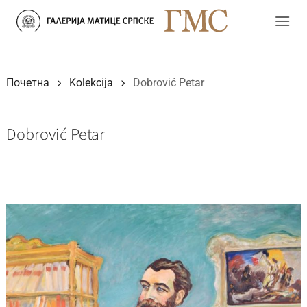
Прескочи
на
садржај
Почетна
Kolekcija
Dobrović Petar
Dobrović Petar