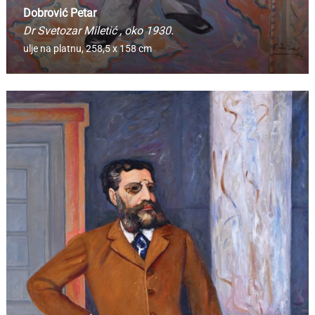
Dobrović Petar
Dr Svetozar Miletić
, oko 1930.
ulje na platnu,
258,5 x 158 cm