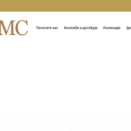
Посетите нас
Изложбе и догађаји
Колекција
Ди