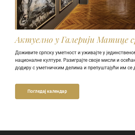
Актуелно у Галерији Матице с
Доживите српску уметност и уживајте у јединствено
националне културе. Разиграјте своје мисли и осећањ
додиру с уметничким делима и препуштајући им се 
Погледај календар