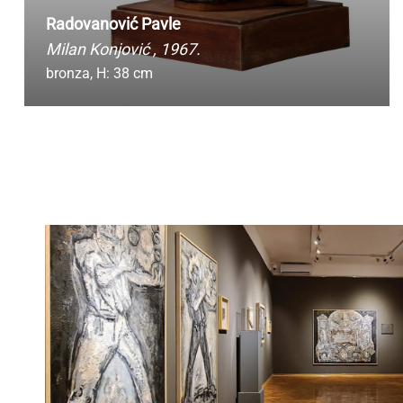
Radovanović Pavle
Milan Konjović
, 1967.
bronza,
H: 38 cm