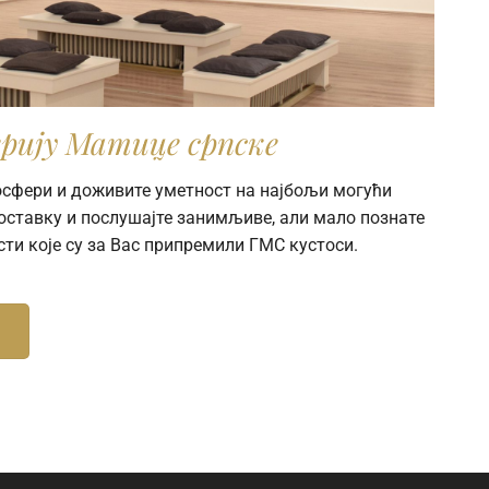
рију Матице српске
мосфери и доживите уметност на најбољи могући
поставку и послушајте занимљиве, али мало познате
сти које су за Вас припремили ГМС кустоси.