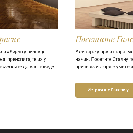
рпске
Посетите Гале
м амбијенту ризнице
Уживајте у пријатној ат
а, преиспитајте их у
начин. Посетите Сталну 
дозволите да вас поведу.
приче из историје уметно
Истражите Галерију