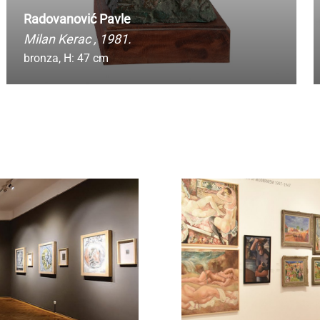
Radovanović Pavle
Milan Kerac
, 1981.
bronza,
H: 47 cm