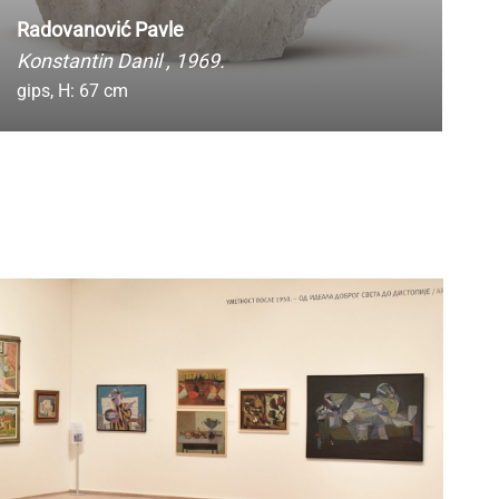
Radovanović Pavle
Konstantin Danil
, 1969.
gips,
H: 67 cm