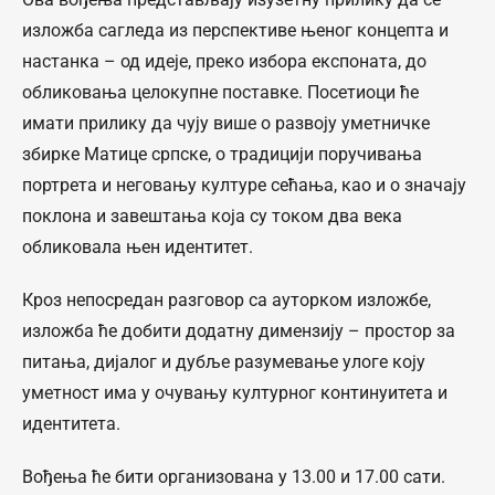
изложба сагледа из перспективе њеног концепта и
настанка – од идеје, преко избора експоната, до
обликовања целокупне поставке. Посетиоци ће
имати прилику да чују више о развоју уметничке
збирке Матице српске, о традицији поручивања
портрета и неговању културе сећања, као и о значају
поклона и завештања која су током два века
обликовала њен идентитет.
Кроз непосредан разговор са ауторком изложбе,
изложба ће добити додатну димензију – простор за
питања, дијалог и дубље разумевање улоге коју
уметност има у очувању културног континуитета и
идентитета.
Вођења ће бити организована у 13.00 и 17.00 сати.