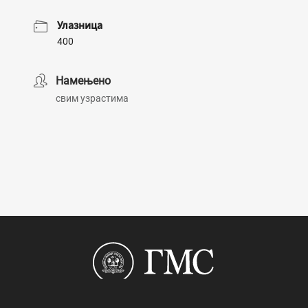
Улазница
400
Намењено
свим узрастима