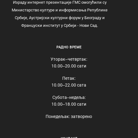
Израду интернет презентације ГМС омогућили су
Министарство културе и информисања Републике
Србије, Аустријски културни форум у Београду и
Француски институт у Србији - Нови Сад.
РАДНО ВРЕМЕ
Уторак‒четвртак:
10.00‒20.00 сати
Петак:
10.00‒22.00 сата
Субота‒недеља:
10.00‒18.00 сати
Понедељак: затворено