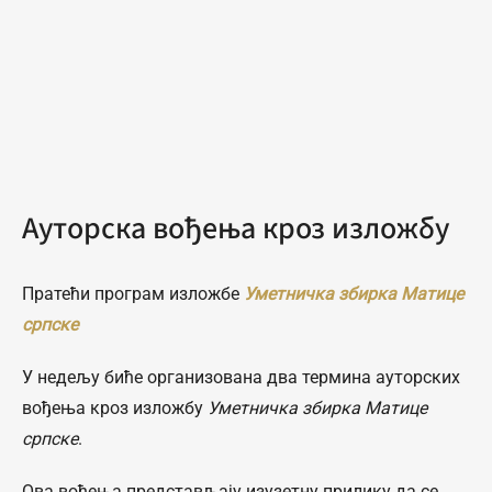
Ауторска вођења кроз изложбу
Пратећи програм изложбе
Уметничка збирка Матице
српске
У недељу биће организована два термина ауторских
вођења кроз изложбу
Уметничка збирка Матице
српске
.
Ова вођења представљају изузетну прилику да се