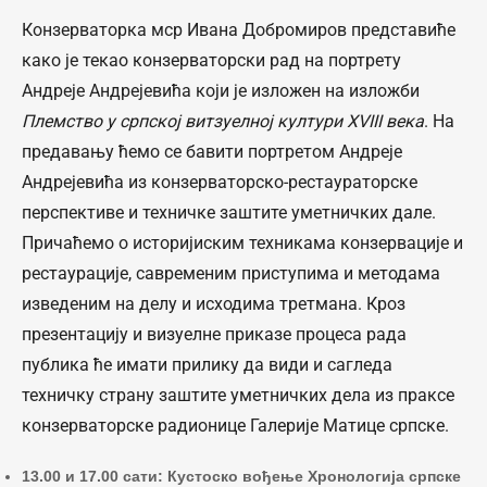
Конзерваторка мср Ивана Добромиров представиће
како је текао конзерваторски рад на портрету
Андреје Андрејевића који је изложен на изложби
Племство у српској витзуелној култури XVIII века
. На
предавању ћемо се бавити портретом Андреје
Андрејевића из конзерваторско-рестаураторске
перспективе и техничке заштите уметничких дале.
Причаћемо о историјиским техникама конзервације и
рестаурације, савременим приступима и методама
изведеним на делу и исходима третмана. Кроз
презентацију и визуелне приказе процеса рада
публика ће имати прилику да види и сагледа
техничку страну заштите уметничких дела из праксе
конзерваторске радионице Галерије Матице српске.
13.00 и 17.00 сати: Кустоско вођење Хронологија српске