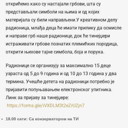
открићемо како су настајали грбови, шта су
представљали симболи на њима и од којих
материјала су били направљени.У креативном делу
радионица, млађа деца ће имати прилику да осмисле
и направе грб наше радионице, док ће тинејџери
истраживати грбове познатих племићких породица,
открити њихове тајне симбола, боја и порука.
Радионице се организују за максимално 15 деце
узраста од 5 до 9 година и од 10 до 13 година у два
термина. Учешће детета на радионици потребно је
пријавити попуњавањем електронског упитника.
Линк за пријаву за тинејџере:
https://forms.gle/iVXDLM3t2eZrUZjn7
18.00 сати: Са конзерватором на ТИ