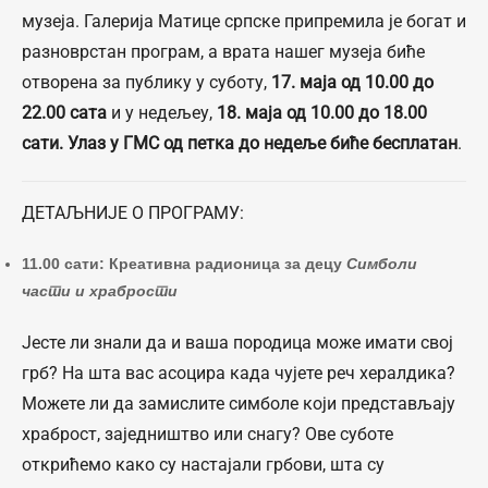
музеја. Галерија Матице српске припремила је богат и
разноврстан програм, а врата нашег музеја биће
отворена за публику у суботу,
17. маја од 10.00 до
22.00 сата
и у недељеу,
18. маја од 10.00 до 18.00
сати.
Улаз у ГМС од петка до недеље биће бесплатан
.
ДЕТАЉНИЈЕ О ПРОГРАМУ:
11.00 сати: Креативна радионица за децу
Симболи
части и храбрости
Јесте ли знали да и ваша породица може имати свој
грб? На шта вас асоцира када чујете реч хералдика?
Можете ли да замислите симболе који представљају
храброст, заједништво или снагу? Ове суботе
открићемо како су настајали грбови, шта су