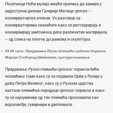
Посетиоци Ноћи музеја имаће прилику да завире у
недоступне делове Галерије Матице српске –
конзерваторске атељее. Уз разговор са
конзерваторима сазнаћете како се рестаурирају и
конзервирају уметничка дела различитих материјала
– од слика на платну до рамова и скулптура.
19.00 сати: Предавање
Руски племићи српског порекла
Марија Стобород Шибанова, културолошкиња
Предавање
Руски племићи српског порекла
биће
посвећено томе како су се појавили Срби у Русији у
доба Петра Великог, како су у Руском царству
настале племићке породице српског порекла и како
су се најчувенији од тих племића прославили као
војсковође, гувернери и дипломате.