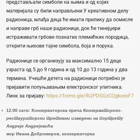
представљали симболи на њима и од којих
материјала су били направљени.У креативном делу
радионица, млађа деца ће имати прилику да осмисле
и направе грб наше радионице, док ће тинејџери
истраживати грбове познатих племићких породица,
открити њихове тајне симбола, боја и порука.
Радионице се организују за максимално 15 деце
узраста од 5 до 9 година и од 10 до 13 година у два
термина. Учешће детета на радионици потребно је
пријавити попуњавањем електронског упитника.
Линк за пријаву:
https://forms.gle/Ri2PDSGzCQgkxeoF7
12.00 сати: Конзерваторска прича
Конзерваторско-
рестаураторски третмани изведени на портрету
Андреје Андрејевића
мср Ивана Добромиров, конзерваторка