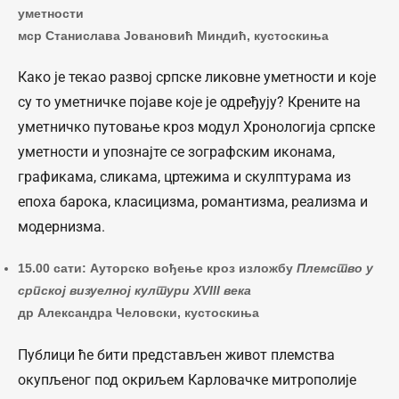
уметности
мср Станислава Јовановић Миндић, кустоскиња
Како је текао развој српске ликовне уметности и које
су то уметничке појаве које је одређују? Крените на
уметничко путовање кроз модул Хронологија српске
уметности и упознајте се зографским иконама,
графикама, сликама, цртежима и скулптурама из
епоха барока, класицизма, романтизма, реализма и
модернизма.
15.00 сати: Ауторско вођење кроз изложбу
Племство у
српској визуелној култури XVIII века
др Александра Человски, кустоскиња
Публици ће бити представљен живот племства
окупљеног под окриљем Карловачке митрополије