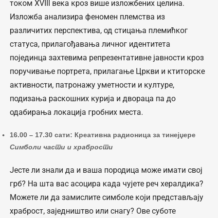
током XVIII века кроз више изложбених целина.
Изложба анализира феномен племства из
различитих перспектива, од стицања племићког
статуса, прилагођавања личног идентитета
појединца захтевима репрезентативне јавности кроз
поручивање портрета, прилагање Цркви и ктиторске
активности, патронажу уметности и културе,
подизања раскошних курија и двораца па до
одабирања локација гробних места.
16.00 – 17.30 сати: Креативна радионица за тинејџере
Симболи части и храбрости
Јесте ли знали да и ваша породица може имати свој
грб? На шта вас асоцира када чујете реч хералдика?
Можете ли да замислите симболе који представљају
храброст, заједништво или снагу? Ове суботе