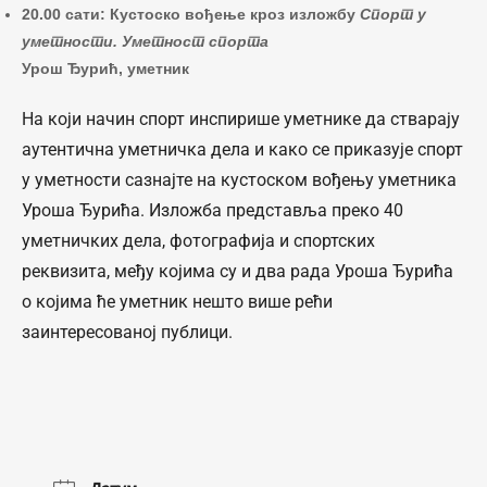
20.00 сати: Кустоско вођење кроз изложбу
Спорт у
уметности. Уметност спорта
Урош Ђурић, уметник
На који начин спорт инспирише уметнике да стварају
аутентична уметничка дела и како се приказује спорт
у уметности сазнајте на кустоском вођењу уметника
Уроша Ђурића. Изложба представља преко 40
уметничких дела, фотографија и спортских
реквизита, међу којима су и два рада Уроша Ђурића
о којима ће уметник нешто више рећи
заинтересованој публици.