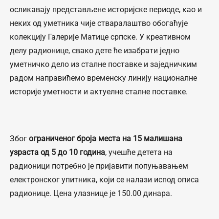
осликавају представљене историјске периоде, као и
неких од уметника чије стваралаштво обогаћује
колекцију Галерије Матице српске. У креативном
делу радионице, свако дете ће изабрати једно
уметничко дело из сталне поставке и заједничким
радом направићемо временску линију националне
историје уметности и актуелне сталне поставке.
Због
ограниченог броја места на 15 малишана
узраста од 5 до 10 година
, учешће детета на
радионици потребно је пријавити попуњавањем
електронског упитника, који се налази испод описа
радионице. Цена улазнице је 150.00 динара.