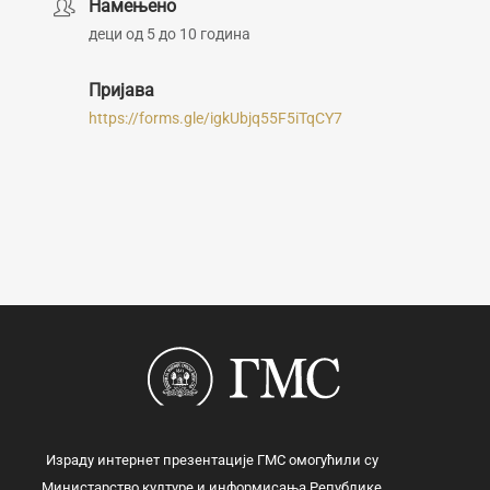
Намењено
деци од 5 до 10 година
Пријава
https://forms.gle/igkUbjq55F5iTqCY7
Израду интернет презентације ГМС омогућили су
Министарство културе и информисања Републике