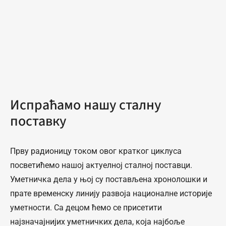
Испраћамо нашу сталну
поставку
Прву радионицу током овог кратког циклуса
посветићемо нашој актуелној сталној поставци.
Уметничка дела у њој су постављена хронолошки и
прате временску линију развоја националне историје
уметности. Са децом ћемо се присетити
најзначајнијих уметничких дела, која најбоље