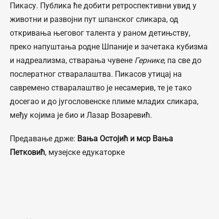
Пикасу. Публика ће добити ретроспективни увид у
животни и развојни пут шпанског сликара, од
откривања његовог талента у раном детињству,
преко напуштања родне Шпаније и зачетака кубизма
и надреализма, стварања чувене
Гернике
, па све до
послератног стваралаштва. Пикасов утицај на
савремено стваралаштво је несамерив, те је тако
досегао и до југословенске плиме младих сликара,
међу којима је био и Лазар Возаревић.
Предавање држе:
Вања Остојић и мср Вања
Петковић
, музејске едукаторке