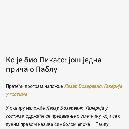
Ко је био Пикасо: још једна
прича о Паблу
Пратећи програм изложбе
Лазар Возаревић. Галерија
у гостима
У оквиру изложбе
Лазар Возаревић. Галерија у
гостима
, одржаће се предавање о уметнику који се с
пуним правом назива симболом епохе – Паблу