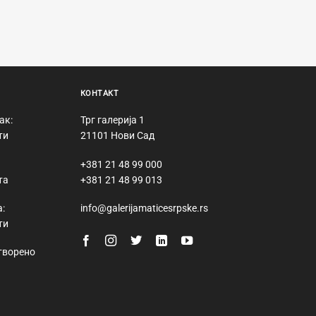
КОНТАКТ
ак:
Трг галерија 1
ти
21101 Нови Сад
+381 21 48 99 000
та
+381 21 48 99 013
:
info@galerijamaticesrpske.rs
ти
творено