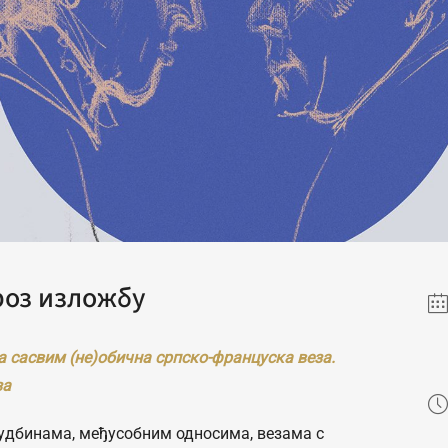
роз изложбу
а сасвим (не)обична српско-француска веза.
за
удбинама, међусобним односима, везама с