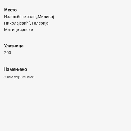
Место
Изложбене сале „Миливој
Николајевић”, Галерија
Матице српске
Улазница
200
Намењено
свим узрастима