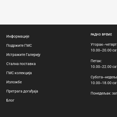
РАДНО ВРЕМЕ
Информације
Уторак‒четврт
Подржите ГМС
10.00‒20.00 са
Истражите Галерију
Петак:
Стална поставка
10.00‒22.00 са
ГМС колекција
Субота‒недеља
Изложбе
10.00‒18.00 са
Претрага догађаја
Понедељак: за
Блог