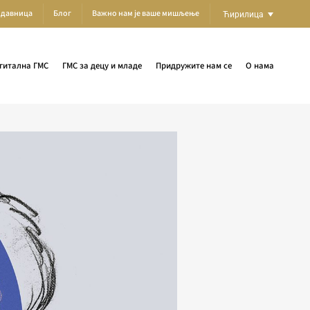
одавница
Блог
Важно нам је ваше мишљење
Ћирилица
гитална ГМС
ГМС за децу и младе
Придружите нам се
О нама