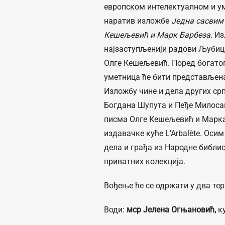
европском интелектуалном и у
наратив изложбе
Једна сасвим 
Кешељевић и Марк Барбеза.
Из
најзаступљенији радови Љубице
Олге Кешељевић. Поред богатог
уметница ће бити представљена
Изложбу чине и дела других ср
Богдана Шупута и Пеђе Милоса
писма Олге Кешељевић и Марка 
издавачке куће L’Arbalète. Оси
дела и грађа из Народне библио
приватних колекција.
Вођење ће се одржати у два те
Води:
мср Јелена Огњановић,
к