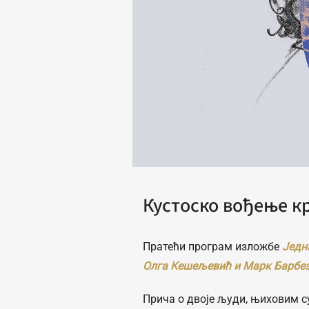
Кустоско вођење к
Пратећи програм изложбе
Једн
Олга Кешељевић и Марк Барбе
Прича о двоје људи, њиховим с