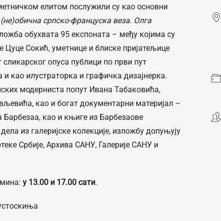
метничком елитом послужили су као основни
(не)обична српско-француска веза. Олга
ложба обухвата 95 експоната – међу којима су
 Цуце Сокић, уметнице и блиске пријатељице
 сликарског опуса публици по први пут
 и као илустраторка и графичка дизајнерка.
пских модерниста попут Ивана Табаковића,
вљевића, као и богат документарни материјал –
Барбезаа, као и књиге из Барбезаове
м дела из галеријске колекције, изложбу допуњују
теке Србије, Архива САНУ, Галерије САНУ и
рмина:
у 13.00 и 17.00 сати
.
устоскиња