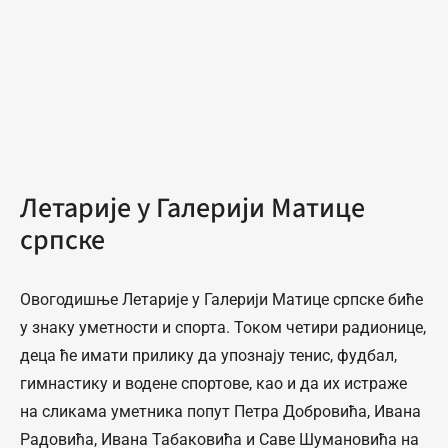
Летарије у Галерији Матице
српске
Овогодишње Летарије у Галерији Матице српске биће
у знаку уметности и спорта. Током четири радионице,
деца ће имати прилику да упознају тенис, фудбал,
гимнастику и водене спортове, као и да их истраже
на сликама уметника попут Петра Добровића, Ивана
Радовића, Ивана Табаковића и Саве Шумановића на