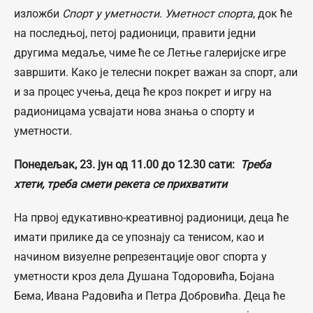
изложби
Спорт у уметности. Уметност спорта
, док ће
на последњој, петој радионици, правити једни
другима медаље, чиме ће се Летње галеријске игре
завршити. Како је телесни покрет важан за спорт, али
и за процес учења, деца ће кроз покрет и игру на
радионицама усвајати нова знања о спорту и
уметности.
Понедељак, 23. јун од 11.00 до 12.30 сати:
Треба
хтети, треба смети рекета се прихватити
На првој едукативно-креативној радионици, деца ће
имати прилике да се упознају са тенисом, као и
начином визуелне репрезентације овог спорта у
уметности кроз дела Душана Тодоровића, Бојана
Бема, Ивана Радовића и Петра Добровића. Деца ће