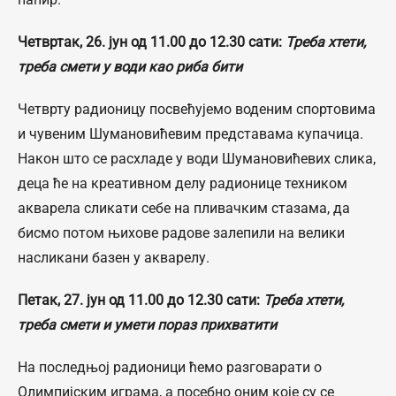
Четвртак, 26. јун од 11.00 до 12.30 сати:
Треба хтети,
треба смети у води као риба бити
Четврту радионицу посвећујемо воденим спортовима
и чувеним Шумановићевим представама купачица.
Након што се расхладе у води Шумановићевих слика,
деца ће на креативном делу радионице техником
акварела сликати себе на пливачким стазама, да
бисмо потом њихове радове залепили на велики
насликани базен у акварелу.
Петак, 27. јун од 11.00 до 12.30 сати:
Треба хтети,
треба смети и умети пораз прихватити
На последњој радионици ћемо разговарати о
Олимпијским играма, а посебно оним које су се