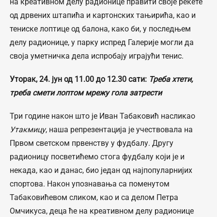
на креативном делу радионице правити своје рекете
од дрвених штапића и картонских тањирића, као и
тениске лоптице од балона, како би, у последњем
делу радионице, у парку испред Галерије могли да
своја уметничка дела испробају играјући тенис.
Уторак, 24. јун од 11.00 до 12.30 сати:
Треба хтети,
треба смети лоптом мрежу гола затрести
Три године након што је Иван Табаковић насликао
Утакмицу
, наша репрезентација је учествовала на
Првом светском првенству у фудбалу. Другу
радионицу посветићемо стога фудбалу који је и
некада, као и данас, био један од најпопуларнијих
спортова. Након упознавања са поменутом
Табаковићевом сликом, као и са делом Петра
Омчикуса, деца ће на креативном делу радионице