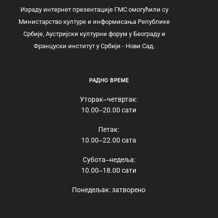
Израду интернет презентације ГМС омогућили су
Министарство културе и информисања Републике
Србије, Аустријски културни форум у Београду и
Француски институт у Србији - Нови Сад.
РАДНО ВРЕМЕ
Уторак‒четвртак:
10.00‒20.00 сати
Петак:
10.00‒22.00 сата
Субота‒недеља:
10.00‒18.00 сати
Понедељак: затворено