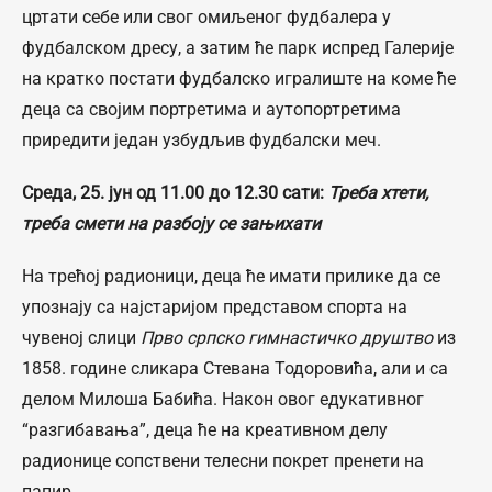
цртати себе или свог омиљеног фудбалера у
фудбалском дресу, а затим ће парк испред Галерије
на кратко постати фудбалско игралиште на коме ће
деца са својим портретима и аутопортретима
приредити један узбудљив фудбалски меч.
Среда, 25. јун од 11.00 до 12.30 сати:
Треба хтети,
треба смети на разбоју се зањихати
На трећој радионици, деца ће имати прилике да се
упознају са најстаријом представом спорта на
чувеној слици
Прво српско гимнастичко друштво
из
1858. године сликара Стевана Тодоровића, али и са
делом Милоша Бабића. Након овог едукативног
“разгибавања”, деца ће на креативном делу
радионице сопствени телесни покрет пренети на
папир.