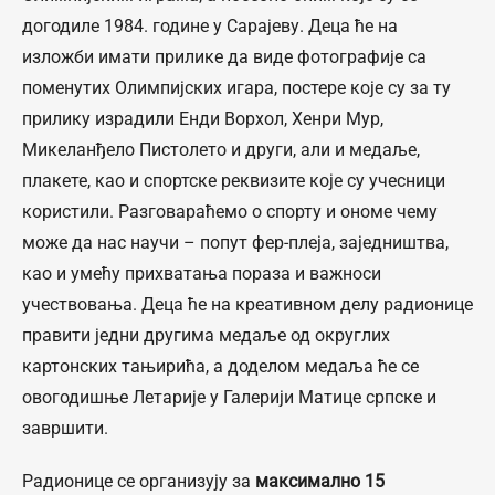
догодиле 1984. године у Сарајеву. Деца ће на
изложби имати прилике да виде фотографије са
поменутих Олимпијских игара, постере које су за ту
прилику израдили Енди Ворхол, Хенри Мур,
Микеланђело Пистолето и други, али и медаље,
плакете, као и спортске реквизите које су учесници
користили. Разговараћемо о спорту и ономе чему
може да нас научи – попут фер-плеја, заједништва,
као и умећу прихватања пораза и важноси
учествовања. Деца ће на креативном делу радионице
правити једни другима медаље од округлих
картонских тањирића, а доделом медаља ће се
овогодишње Летарије у Галерији Матице српске и
завршити.
Радионице се организују за
максимално 15