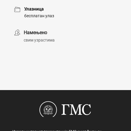
Улазница
бесплатан улаз
Намењено
свим узрастима