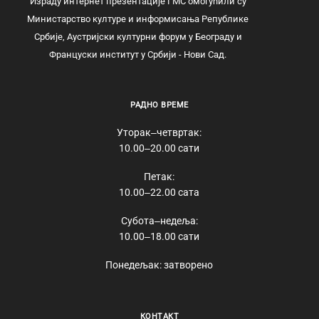
Израду интернет презентације ГМС омогућили су
Министарство културе и информисања Републике
Србије, Аустријски културни форум у Београду и
Француски институт у Србији - Нови Сад.
РАДНО ВРЕМЕ
Уторак‒четвртак:
10.00‒20.00 сати
Петак:
10.00‒22.00 сата
Субота‒недеља:
10.00‒18.00 сати
Понедељак: затворено
КОНТАКТ