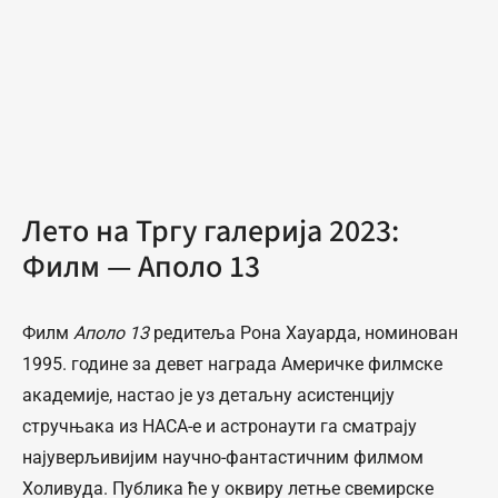
Лето на Тргу галерија 2023:
Филм — Аполо 13
Филм
Аполо 13
редитеља Рона Хауарда, номинован
1995. године за девет награда Америчке филмске
академије, настао је уз детаљну асистенцију
стручњака из НАСА-е и астронаути га сматрају
најуверљивијим научно-фантастичним филмом
Холивуда. Публика ће у оквиру летње свемирске