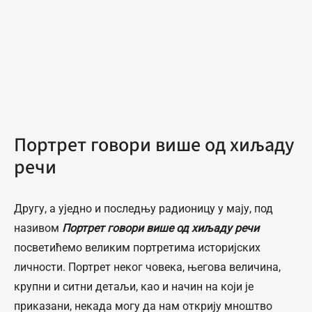
Портрет говори више од хиљаду
речи
Другу, а уједно и последњу радионицу у мају, под
називом
Портрет говори више од хиљаду речи
посветићемо великим портретима историјских
личности. Портрет неког човека, његова величина,
крупни и ситни детаљи, као и начин на који је
приказани, некада могу да нам открију мноштво