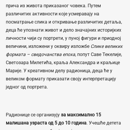
прича из живота приказаног човека. Путем
различитих активности које усмеравају на
посматрање слика и откривање различитих детаља,
деца ће упознати живот и дело значајних историјких
личности чији су портрети, у пуној фигури и приодној
величини, изложени у оквиру изложбе
Слике великих
формата – сведочанства епоха
, попут Саве Текелије,
Светозара Милетића, краља Александра и краљице
Марије. У креативном делу радионица, деца ће у
великом формату приказати своју интерпретацију
једног од портрета.
Радионице се организују
за максимално 15
малишана узраста од 5 до 10 година
. Учешће детета