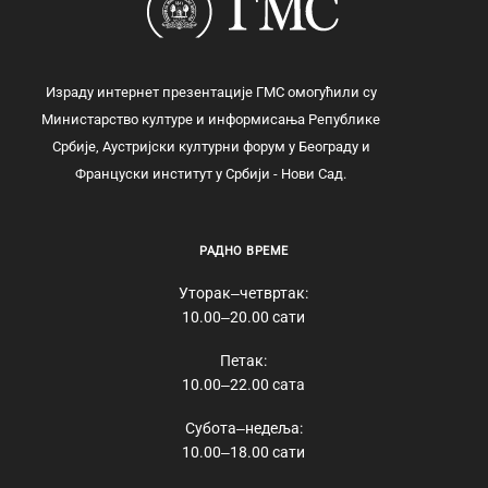
Израду интернет презентације ГМС омогућили су
Министарство културе и информисања Републике
Србије, Аустријски културни форум у Београду и
Француски институт у Србији - Нови Сад.
РАДНО ВРЕМЕ
Уторак‒четвртак:
10.00‒20.00 сати
Петак:
10.00‒22.00 сата
Субота‒недеља:
10.00‒18.00 сати