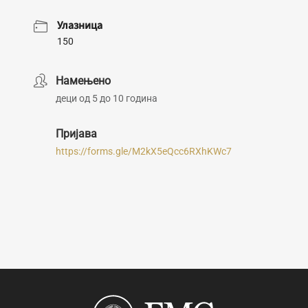
Улазница
150
Намењено
деци од 5 до 10 година
Пријава
https://forms.gle/M2kX5eQcc6RXhKWc7