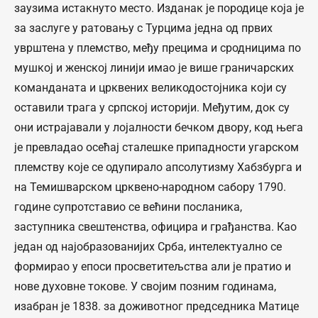
заузима истакнуто место. Изданак је породице која је
за заслуге у ратовању с Турцима једна од првих
уврштена у племство, међу прецима и сродницима по
мушкој и женској линији имао је више граничарских
команданата и црквених великодостојника који су
оставили трага у српској историји. Међутим, док су
они истрајавали у лојалности бечком двору, код њега
је превладао осећај сталешке припадности угарском
племству које се одупирало апсолутизму Хабзбурга и
на Темишварском црквено-народном сабору 1790.
године супротставио се већини посланика,
заступника свештенства, официра и грађанства. Као
један од најобразованијих Срба, интелектуално се
формирао у епоси просветитељства али је пратио и
нове духовне токове. У својим позним годинама,
изабран је 1838. за доживотног председника Матице