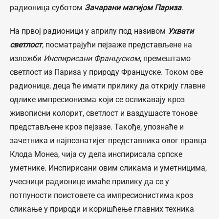
радионица суботом
Зачарани магијом Париза
.
На првој радионици у априлу под називом
Ухвати
светлост
, посматрајући пејзаже представљене на
изложби
Инспирисани Француском
, премештамо
светлост из Париза у природу Француске. Током ове
радионице, деца ће имати прилику да открију главне
одлике импресионизма који се осликавају кроз
живописни колорит, светлост и ваздушасте тонове
представљене кроз пејзазе. Такође, упознаће и
зачетника и најпознатијег представника овог правца
Клода Монеа, чија су дела инспирисала српске
уметнике. Инспирисани овим сликама и уметницима,
учесници радионице имаће прилику да се у
потпуности поистовете са импресионистима кроз
сликање у природи и коришћење главних техника