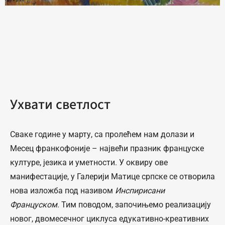
Ухвати светлост
Сваке године у марту, са пролећем нам долази и
Месец франкофоније – највећи празник француске
културе, језика и уметности. У оквиру ове
манифестације, у Галерији Матице српске се отворила
нова изложба под називом
Инспирисани
Француском
. Тим поводом, започињемо реализацију
новог, двомесечног циклуса едукативно-креативних