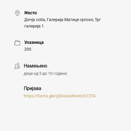
Место
Дечја соба, Галерија Матице српске, Трг
галерија 1
Улазница
200
Намењено
деци од 5 до 10 година
Пријава
https://forms.gle/gS9s3axhh4nU97ZTA