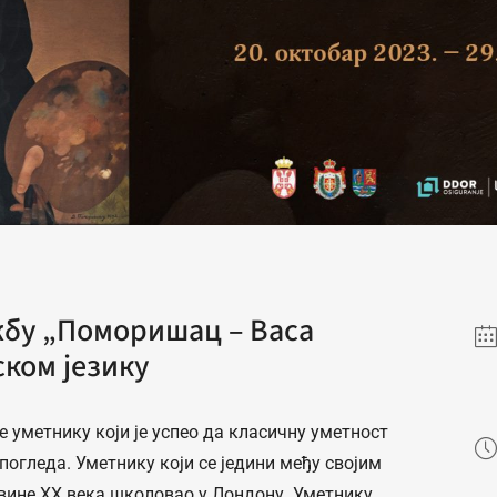
бу „Поморишац – Васа
ком језику
 уметнику који је успео да класичну уметност
огледа. Уметнику који се једини међу својим
вине XX века школовао у Лондону. Уметнику