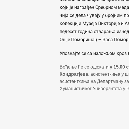
који је награђен Сребрном ме
чија се дела чувају у бројним 
колекцији Музеја Викторијe и А
педесeт година стварања изнед
Он је Поморишац – Васа Помор
Упознајте се са изложбом кроз 
Вођење ће се одржати
у 15.00 
Кондратјева
, асистенткиња у ш
асистенткиња на Департману за
Хуманистичког Универзитета у 