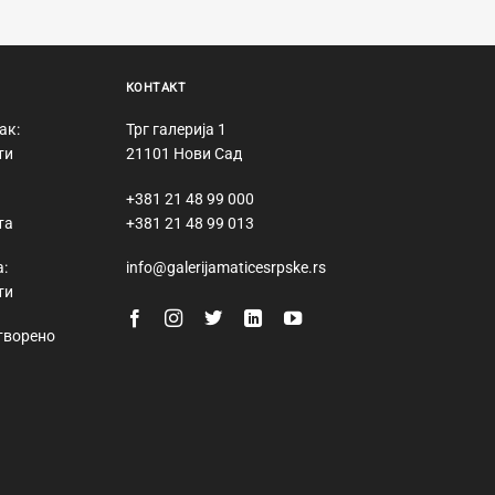
КОНТАКТ
ак:
Трг галерија 1
ти
21101 Нови Сад
+381 21 48 99 000
та
+381 21 48 99 013
:
info@galerijamaticesrpske.rs
ти
творено