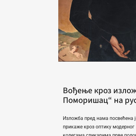
Вођење кроз излож
Поморишац“ на рус
Изложба пред нама посвећена је
прикаже кроз оптику модерног п
колегама сликарима прве поло