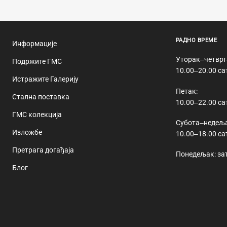
РАДНО ВРЕМЕ
Информације
Уторак‒четврт
Подржите ГМС
10.00‒20.00 са
Истражите Галерију
Петак:
Стална поставка
10.00‒22.00 са
ГМС колекција
Субота‒недеља
Изложбе
10.00‒18.00 са
Претрага догађаја
Понедељак: за
Блог