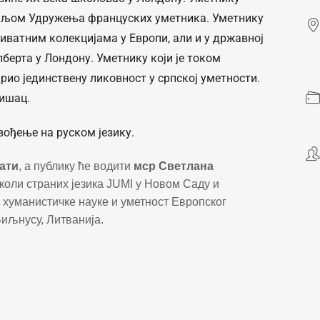
даљом Удружења француских уметника. Уметнику
приватним колекцијама у Европи, али и у државној
лбертa у Лондону. Уметнику који је током
рио јединствену ликовност у српској уметности.
ишац.
вођење на руском језику.
сати
, а публику ће водити
мср Светлана
коли страних језика JUMI у Новом Саду и
 хуманистичке науке и уметност Европског
Виљнусу, Литванија.