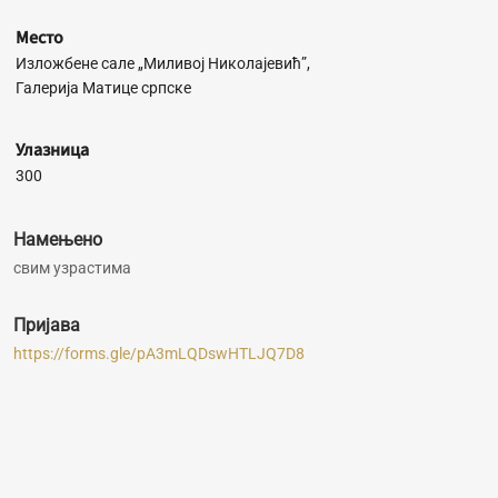
Место
Изложбене сале „Миливој Николајевић”,
Галерија Матице српске
Улазница
300
Намењено
свим узрастима
Пријава
https://forms.gle/pA3mLQDswHTLJQ7D8