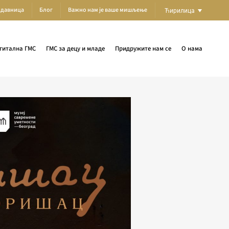
одавница
Блог
Важно нам је ваше мишљење
Ћирилица
гитална ГМС
ГМС за децу и младе
Придружите нам се
О нама