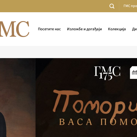
ГМС пр
Посетите нас
Изложбе и догађаји
Колекција
Ди