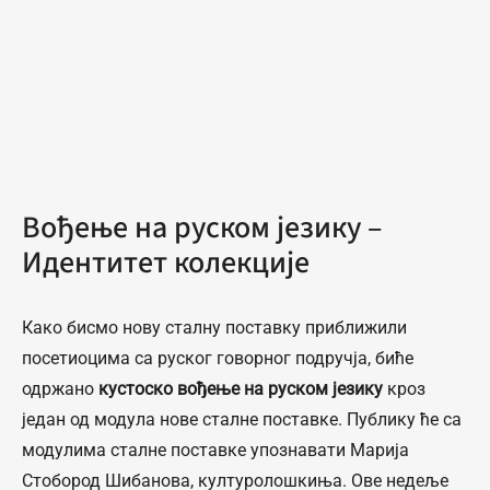
Вођење на руском језику –
Идентитет колекције
Како бисмо нову сталну поставку приближили
посетиоцима са руског говорног подручја, биће
одржано
кустоско вођење на руском језику
кроз
један од модула нове сталне поставке. Публику ће са
модулима сталне поставке упознавати Марија
Стобород Шибанова, културолошкиња. Ове недеље