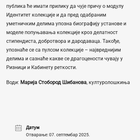
публика ће имати прилику да чује причу о модулу
Идентитет колекције и да пред одабраним
уметничким делима упозна биографију установе и
моделе попуњавања колекције кроз делатност
стипендиста, добротвора и дародаваца. Такође,
упознаће се са пулсом колекције – највреднијим
делима и сазнаће какве се драгоцености чувају у
Ризници и Кабинету реткости.
Води:
Марија Стобород Шибанова
, културолошкиња
Датум
Отварање: 07. септембар 2025.