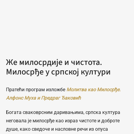
Же милосрдије и чистота.
Милосрђе у српској култури
Пратећи програм изложбе
Молитва као Милосрђе.
Алфонс Муха и Предраг Ђаковић
Богата сваковрсним даривањима, српска култура
неговала је милосрђе као израз чистоте и доброте
душе, како сведоче и насловне речи из опуса