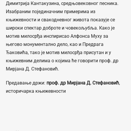
Димитрија Кантакузина, средњовековног песника.
Изабраним појединачним примерима из
књижевности и свакодневног живота показује се
широки спектар доброте и човекољубља. Како је
мотив милосрђа инспирисао Алфонса Муху за
његово монументално дело, као и Предрага
Ђаковића, тако је мотив милосрђа присутан и у
књижевним делима о којима ће говорити проф. др
Мирјана Д. Стефановић.
Предавање држи:
проф. др Мирјана Д. Стефановић
,
историчарка књижевности