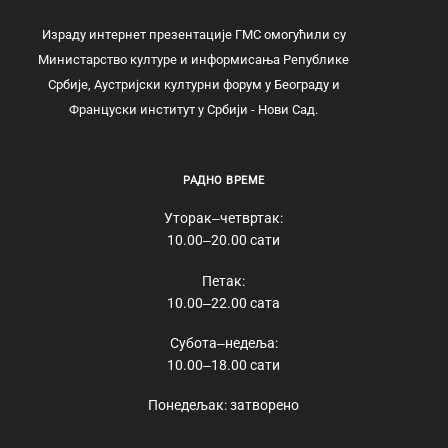
Израду интернет презентације ГМС омогућили су
Министарство културе и информисања Републике
Србије, Аустријски културни форум у Београду и
Француски институт у Србији - Нови Сад.
РАДНО ВРЕМЕ
Уторак‒четвртак:
10.00‒20.00 сати
Петак:
10.00‒22.00 сата
Субота‒недеља:
10.00‒18.00 сати
Понедељак: затворено