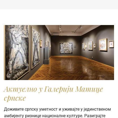
komercijalne svrhe, molimo vas da popunite online
Zahtev za izdavanje digitalne fotografije.
Актуелно у Галерији Матице
српске
Доживите српску уметност и уживајте у јединственом
амбијенту ризнице националне културе. Разиграјте