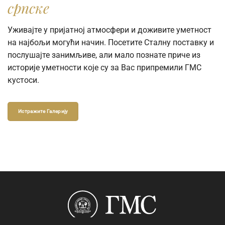
српске
Уживајте у пријатној атмосфери и доживите уметност
на најбољи могући начин. Посетите Сталну поставку и
послушајте занимљиве, али мало познате приче из
историје уметности које су за Вас припремили ГМС
кустоси.
Истражите Галерију