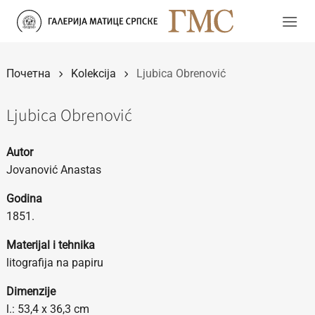
Прескочи
на
садржај
Почетна
Kolekcija
Ljubica Obrenović
Ljubica Obrenović
Autor
Jovanović Anastas
Godina
1851.
Materijal i tehnika
litografija na papiru
Dimenzije
l.: 53,4 x 36,3 cm