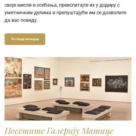
своје мисли и осећања, преиспитајте их у додиру с
уметничким делима и препуштајући им се дозволите
да вас поведу.
Погледај календар
Посетите Галерију Матице