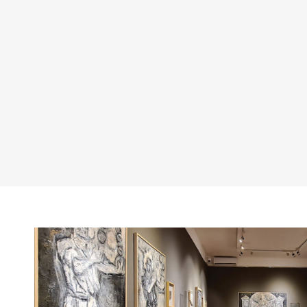
Ukoli
720 pik
Ukol
rep