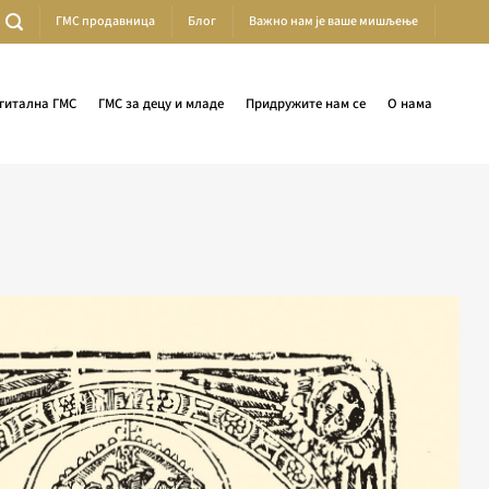
ГМС продавница
Блог
Важно нам је ваше мишљење
гитална ГМС
ГМС за децу и младе
Придружите нам се
О нама