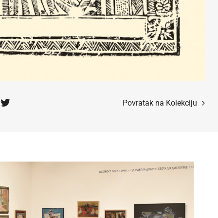
ija od
lekcije.
Povratak na Kolekciju
a ili
s da