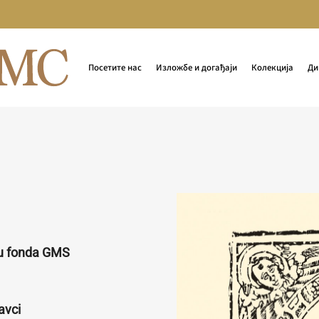
Посетите нас
Изложбе и догађаји
Колекција
Ди
ru fonda GMS
avci