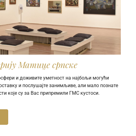
рију Матице српске
мосфери и доживите уметност на најбољи могући
поставку и послушајте занимљиве, али мало познате
сти које су за Вас припремили ГМС кустоси.