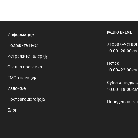
РАДНО ВРЕМЕ
Информације
Уторак‒четврт
Подржите ГМС
10.00‒20.00 са
Истражите Галерију
Петак:
Стална поставка
10.00‒22.00 са
ГМС колекција
Субота‒недеља
Изложбе
10.00‒18.00 са
Претрага догађаја
Понедељак: за
Блог