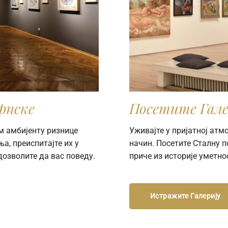
рпске
Посетите Гале
м амбијенту ризнице
Уживајте у пријатној ат
а, преиспитајте их у
начин. Посетите Сталну 
дозволите да вас поведу.
приче из историје уметно
Истражите Галерију