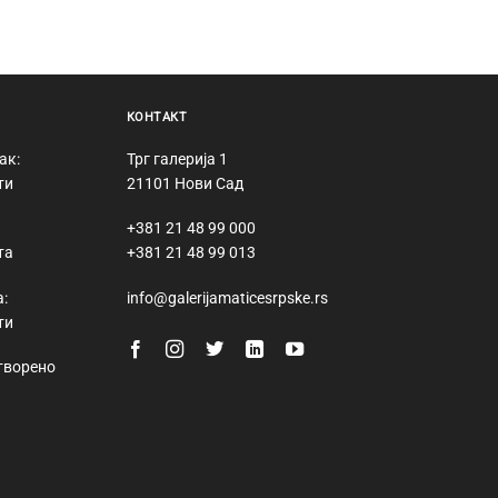
КОНТАКТ
ак:
Трг галерија 1
ти
21101 Нови Сад
+381 21 48 99 000
та
+381 21 48 99 013
:
info@galerijamaticesrpske.rs
ти
творено