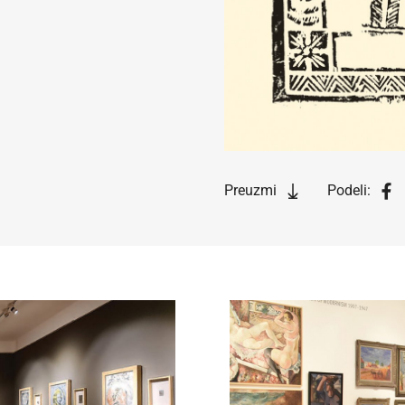
ko fotografiju koristite u obrazovne svrhe i odgovara vam rezoluc
sela širine (72dpi), možete je preuzeti direktno iz pretraživača ko
Preuzmi
Podeli:
iko vam je potrebna fotografija visoke rezolucije radi publikovanj
rodukovanja u naučne, stručne ili komercijalne svrhe, molimo va
popunite online Zahtev za izdavanje digitalne fotografije.