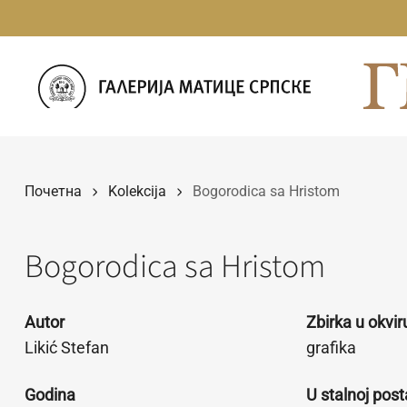
Прескочи
на
садржај
Почетна
Kolekcija
Bogorodica sa Hristom
Bogorodica sa Hristom
Autor
Zbirka u okvi
Likić Stefan
grafika
Godina
U stalnoj post