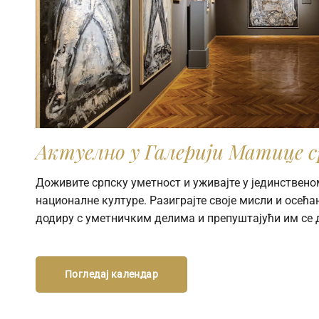
Актуелно у Галерији Матице с
Доживите српску уметност и уживајте у јединствено
националне културе. Разиграјте своје мисли и осећањ
додиру с уметничким делима и препуштајући им се 
Погледај календар