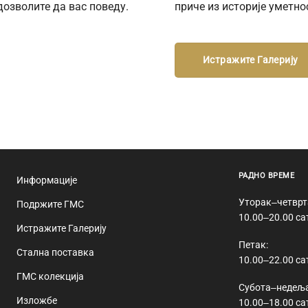
дозволите да вас поведу.
приче из историје уметно
Истражите Галерију
РАДНО ВРЕМЕ
Информације
Уторак‒четврт
Подржите ГМС
10.00‒20.00 са
Истражите Галерију
Петак:
Стална поставка
10.00‒22.00 са
ГМС колекција
Субота‒недеља
Изложбе
10.00‒18.00 са