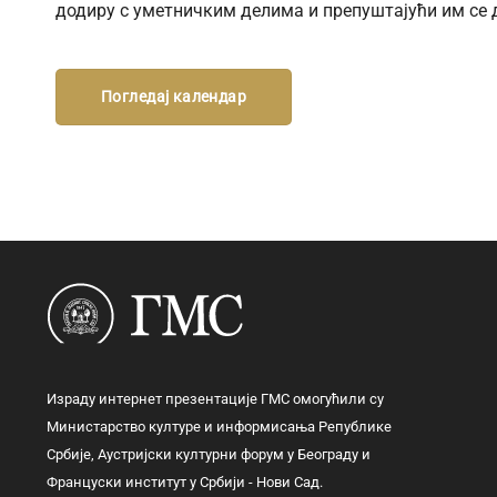
додиру с уметничким делима и препуштајући им се 
Погледај календар
Израду интернет презентације ГМС омогућили су
Министарство културе и информисања Републике
Србије, Аустријски културни форум у Београду и
Француски институт у Србији - Нови Сад.