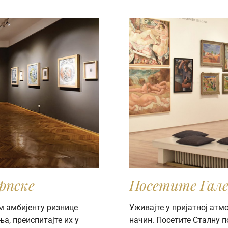
рпске
Посетите Гале
м амбијенту ризнице
Уживајте у пријатној ат
а, преиспитајте их у
начин. Посетите Сталну 