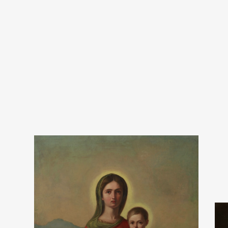
Ukoli
720 pik
Ukol
rep