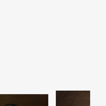
ija od
lekcije.
a ili
s da