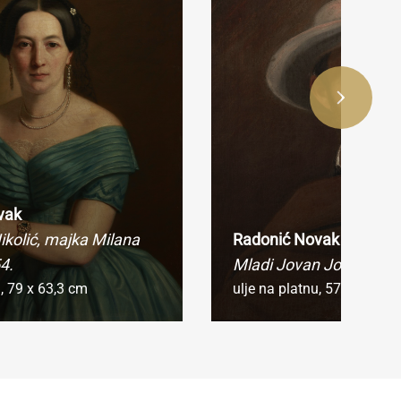
vak
ikolić, majka Milana
Radonić Novak
4.
Mladi Jovan Jovanović
u,
79 x 63,3 cm
ulje na platnu,
57 x 44 cm