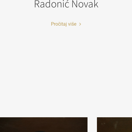
Radonić Novak
Pročitaj više
ko fotografiju koristite u obrazovne svrhe i odgovara vam rezoluc
sela širine (72dpi), možete je preuzeti direktno iz pretraživača ko
iko vam je potrebna fotografija visoke rezolucije radi publikovanj
rodukovanja u naučne, stručne ili komercijalne svrhe, molimo va
popunite online Zahtev za izdavanje digitalne fotografije.