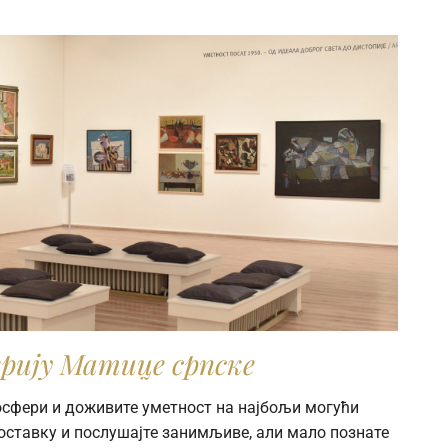
рију Матице српске
мосфери и доживите уметност на најбољи могући
поставку и послушајте занимљиве, али мало познате