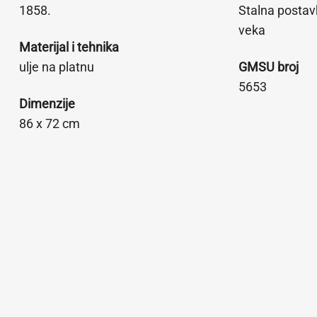
1858.
Stalna postav
veka
Materijal i tehnika
ulje na platnu
GMSU broj
5653
Dimenzije
86 x 72 cm