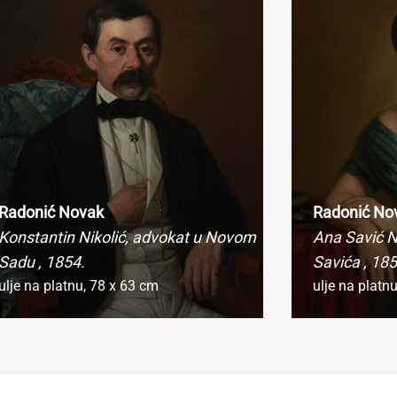
Radonić Novak
Radonić No
Konstantin Nikolić, advokat u Novom
Ana Savić N
Sadu
, 1854.
Savića
, 185
ulje na platnu,
78 x 63 cm
ulje na platn