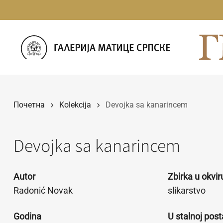
Прескочи
на
садржај
Почетна
Kolekcija
Devojka sa kanarincem
Devojka sa kanarincem
Autor
Zbirka u okvi
Radonić Novak
slikarstvo
Godina
U stalnoj post