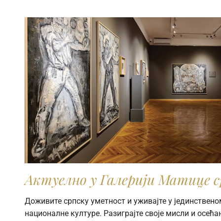
Актуелно у Галерији Матице с
Доживите српску уметност и уживајте у јединствено
националне културе. Разиграјте своје мисли и осећањ