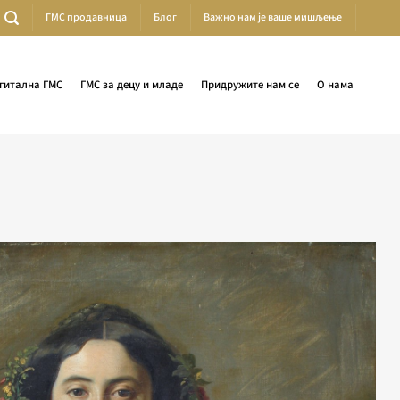
ГМС продавница
Блог
Важно нам је ваше мишљење
гитална ГМС
ГМС за децу и младе
Придружите нам се
О нама