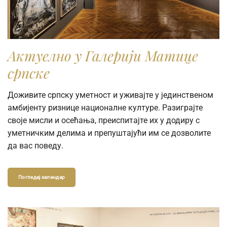
Актуелно у Галерији Матице
српске
Доживите српску уметност и уживајте у јединственом
амбијенту ризнице националне културе. Разиграјте
своје мисли и осећања, преиспитајте их у додиру с
уметничким делима и препуштајући им се дозволите
да вас поведу.
Погледај календар