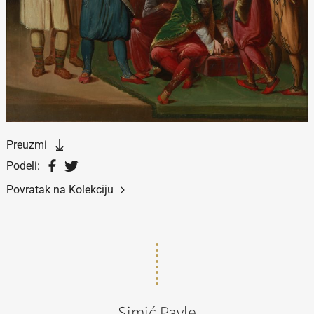
Preuzmi
Podeli:
Povratak na Kolekciju
Simić Pavle