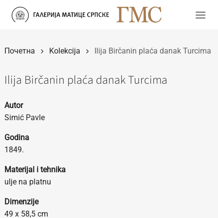
Прескочи
на
садржај
Почетна
Kolekcija
Ilija Birčanin plaća danak Turcima
Ilija Birčanin plaća danak Turcima
Autor
Simić Pavle
Godina
1849.
Materijal i tehnika
ulje na platnu
Dimenzije
49 x 58,5 cm