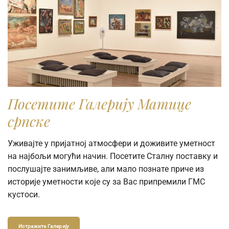
Посетите Галерију Матице
српске
Уживајте у пријатној атмосфери и доживите уметност
на најбољи могући начин. Посетите Сталну поставку и
послушајте занимљиве, али мало познате приче из
историје уметности које су за Вас припремили ГМС
кустоси.
Истражите Галерију