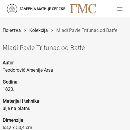
Прескочи
на
садржај
Почетна
Kolekcija
Mladi Pavle Trifunac od Batfe
Mladi Pavle Trifunac od Batfe
Autor
Teodorović Arsenije Arsa
Godina
1820.
Materijal i tehnika
ulje na platnu
Dimenzije
63,2 x 50,4 cm