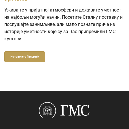
Уживајте у пријатној атмосфери и доживите уметност
на најбољи могући начин. Посетите Сталну поставку и
послушајте занимљиве, али мало познате приче из
историје уметности које су за Вас припремили ГМС
кустоси.
Истражите Галерију