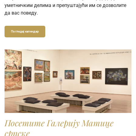
уметничким делима и препуштајући им се дозволите
да вас поведу.
Погледај календар
Посетите Галерију Матице
српске