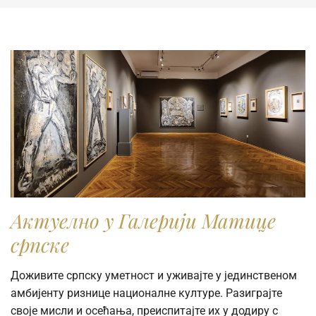
komercijalne svrhe, molimo vas da popunite online
Zahtev za izdavanje digitalne fotografije.
Актуелно у Галерији Матице
српске
Доживите српску уметност и уживајте у јединственом
амбијенту ризнице националне културе. Разиграјте
своје мисли и осећања, преиспитајте их у додиру с