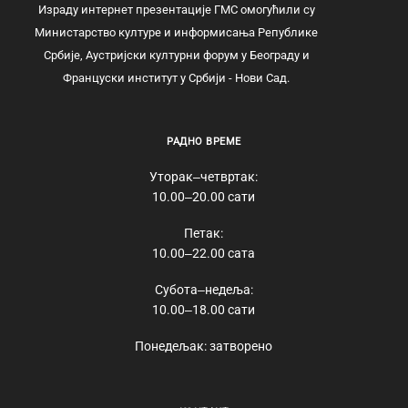
Израду интернет презентације ГМС омогућили су
Министарство културе и информисања Републике
Србије, Аустријски културни форум у Београду и
Француски институт у Србији - Нови Сад.
РАДНО ВРЕМЕ
Уторак‒четвртак:
10.00‒20.00 сати
Петак:
10.00‒22.00 сата
Субота‒недеља:
10.00‒18.00 сати
Понедељак: затворено