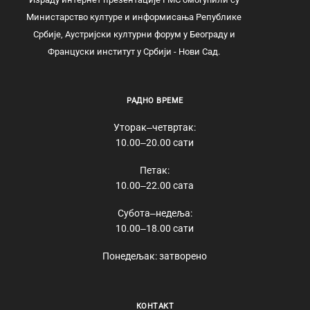
Министарство културе и информисања Републике
Србије, Аустријски културни форум у Београду и
Француски институт у Србији - Нови Сад.
РАДНО ВРЕМЕ
Уторак‒четвртак:
10.00‒20.00 сати
Петак:
10.00‒22.00 сата
Субота‒недеља:
10.00‒18.00 сати
Понедељак: затворено
КОНТАКТ