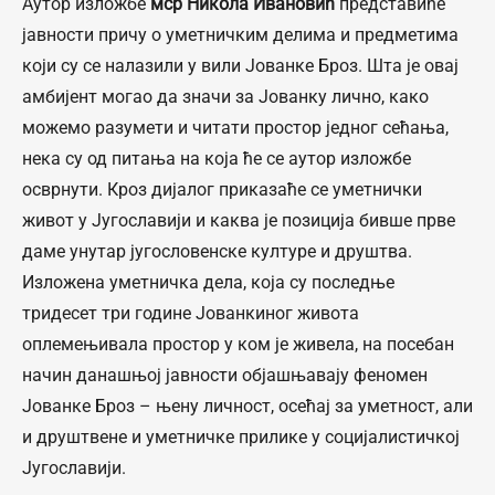
Аутор изложбе
мср
Никола Ивановић
представиће
јавности причу о уметничким делима и предметима
који су се налазили у вили Јованке Броз. Шта је овај
амбијент могао да значи за Јованку лично, како
можемо разумети и читати простор једног сећања,
нека су од питања на која ће се аутор изложбе
осврнути. Кроз дијалог приказаће се уметнички
живот у Југославији и каква је позиција бивше прве
даме унутар југословенске културе и друштва.
Изложена уметничка дела, која су последње
тридесет три године Јованкиног живота
оплемењивала простор у ком је живела, на посебан
начин данашњој јавности објашњавају феномен
Јованке Броз – њену личност, осећај за уметност, али
и друштвене и уметничке прилике у социјалистичкој
Југославији.