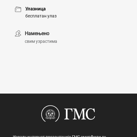
Улазница
бесплатан улаз
Намењено
свим узрастима
Израду интернет презентације ГМС омогућили су