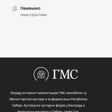
Намењено
свим узрастима
Израду интернет презентације ГМС омогућили су
Министарство културе и информисања Републике
Србије, Аустријски културни форум у Београду и
Француски институт у Србији - Нови Сад.