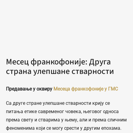
Месец франкофоније: Друга
страна улепшане стварности
Предавање у оквиру
Месеца франкофоније у ГМС
Са друге стране улепшане стварности крију се
питања етике савременог човека, његовог односа
према свету и стварима у њему, али и према сличним
феноменима који се могу срести у другим епохама.