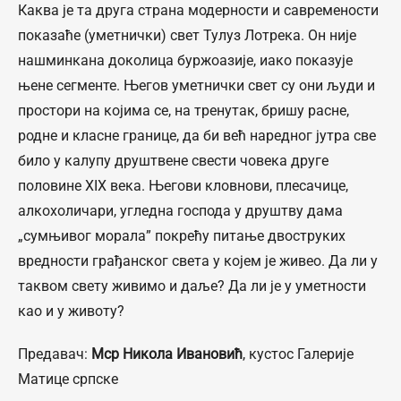
Каква је та друга страна модерности и савремености
показаће (уметнички) свет Тулуз Лотрека. Он није
нашминкана доколица буржоазије, иако показује
њене сегменте. Његов уметнички свет су они људи и
простори на којима се, на тренутак, бришу расне,
родне и класне границе, да би већ наредног јутра све
било у калупу друштвене свести човека друге
половине XIX века. Његови кловнови, плесачице,
алкохоличари, угледна господа у друштву дама
„сумњивог морала” покрећу питање двоструких
вредности грађанског света у којем је живео. Да ли у
таквом свету живимо и даље? Да ли је у уметности
као и у животу?
Предавач:
Мср Никола Ивановић
, кустос Галерије
Матице српске