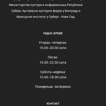
Министарство културе и информисања Републике
Србије, Аустријски културни форум у Београду и
Француски институт у Србији - Нови Сад.
РАДНО ВРЕМЕ
Уторак‒четвртак:
10.00‒20.00 сати
Петак:
10.00‒22.00 сата
Субота‒недеља:
10.00‒18.00 сати
Понедељак: затворено
КОНТАКТ