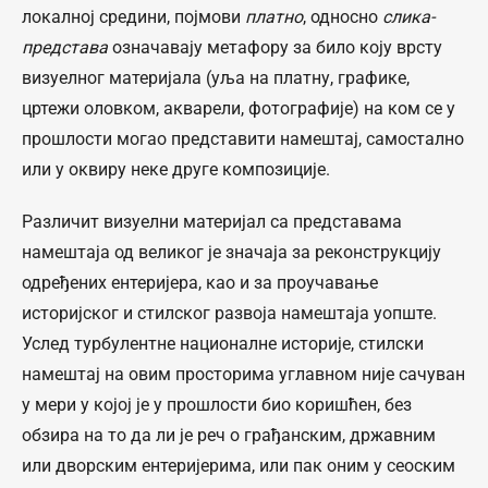
локалној средини, појмови
платно
, односно
слика-
представа
означавају метафору за било коју врсту
визуелног материјала (уља на платну, графике,
цртежи оловком, акварели, фотографије) на ком се у
прошлости могао представити намештај, самостално
или у оквиру неке друге композиције.
Различит визуелни материјал са представама
намештаја од великог је значаја за реконструкцију
одређених ентеријера, као и за проучавање
историјског и стилског развоја намештаја уопште.
Услед турбулентне националне историје, стилски
намештај на овим просторима углавном није сачуван
у мери у којој је у прошлости био коришћен, без
обзира на то да ли је реч о грађанским, државним
или дворским ентеријерима, или пак оним у сеоским