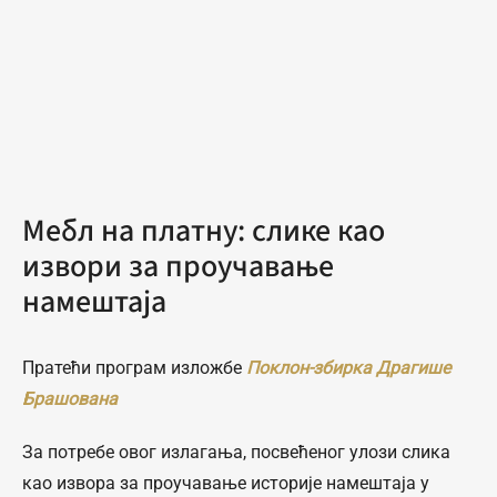
Мебл на платну: слике као
извори за проучавање
намештаја
Пратећи програм изложбе
Поклон-збирка Драгише
Брашована
За потребе овог излагања, посвећеног улози слика
као извора за проучавање историје намештаја у