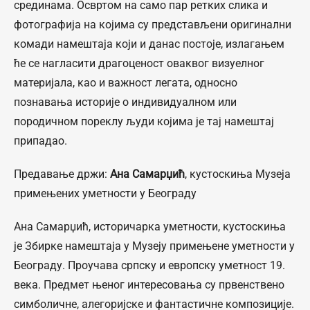
срединама. Освртом на само пар ретких слика и
фотографија на којима су представљени оригинални
комади намештаја који и данас постоје, излагањем
ће се нагласити драгоценост оваквог визуелног
материјала, као и важност легата, односно
познавања историје о индивидуалном или
породичном пореклу људи којима је тај намештај
припадао.
Предавање држи:
Ана Самарџић
, кустоскиња Музеја
примењених уметности у Београду
Ана Самарџић, историчарка уметности, кустоскиња
је Збирке намештаја у Музеју примењене уметности у
Београду. Проучава српску и европску уметност 19.
века. Предмет њеног интересовања су првенствено
симболичне, алегоријске и фантастичне композиције.