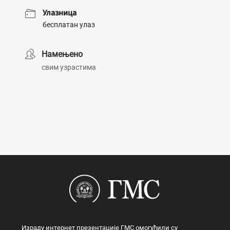
Улазница
бесплатан улаз
Намењено
свим узрастима
Израду интернет презентације ГМС омогућили су