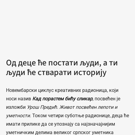
Од деце ће постати људи, а ти
људи ће стварати историју
Новембарски циклус креативних радионица, који
носи назив
Кад порастем бићу сликар
, посвећен је
изложби
Урош Предић. Живот посвећен лепоти и
уметности
. Током четири суботње радионице, деца ће
имати прилике да се упознају са најзначајнијим
уметничким делима великог српског уметника