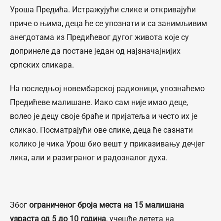
Уроша Предића. Истражујући слике и откривајући
приче о њима, деца ће се упознати и са занимљивим
анегдотама из Предићевог дугог живота које су
допринеле да постане један од најзначајнијих
српских сликара.
На последњој новембарској радионици, упознаћемо
Предићеве малишане. Иако сам није имао деце,
волео је децу своје браће и пријатеља и често их је
сликао. Посматрајући ове слике, деца ће сазнати
колико је чика Урош био вешт у приказивању дечјег
лика, али и разиграног и радозналог духа.
Због
ограниченог броја места на 15 малишана
узраста од 5 до 10 година
, учешће детета на