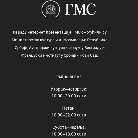
Израду интернет презентације ГМС омогућили су
Министарство културе и информисања Републике
Србије, Аустријски културни форум у Београду и
Француски институт у Србији - Нови Сад.
РАДНО ВРЕМЕ
Уторак‒четвртак:
10.00‒20.00 сати
Петак:
10.00‒22.00 сата
Субота‒недеља:
10.00‒18.00 сати