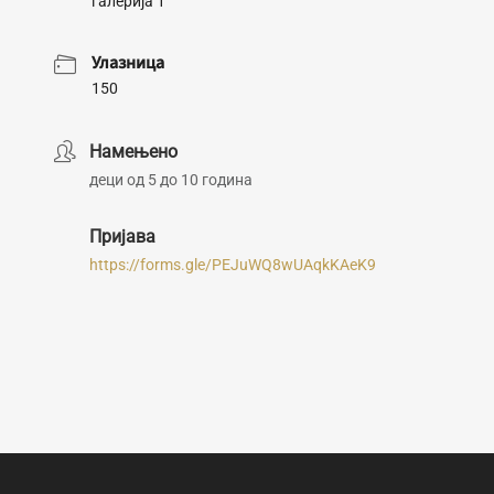
галерија 1
Улазница
150
Намењено
деци од 5 до 10 година
Пријава
https://forms.gle/PEJuWQ8wUAqkKAeK9