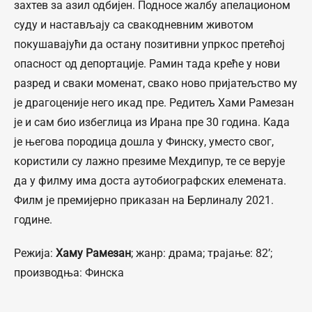
захтев за азил одбијен. Подносе жалбу апeлационом
суду и настављају са свакодневним животом
покушавајући да остану позитивни упркос претећој
опасност од депортације. Рамин тада креће у нови
разред и сваки моменат, свако ново пријатељство му
је драгоценије него икад пре. Редитељ Хами Рамезан
је и сам био избеглица из Ирана пре 30 година. Када
је његова породица дошла у Финску, уместо свог,
користили су лажно презиме Мехдипур, те се верује
да у филму има доста аутобиографских елемената.
Филм је премијерно приказан на Берлиналу 2021.
године.
Режија:
Хамy Рамезан
; жанр: драма; трајање: 82’;
производња: Финска