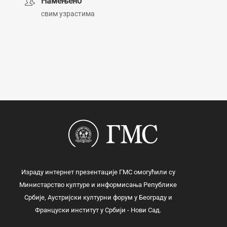
Намењено
свим узрастима
Израду интернет презентације ГМС омогућили су
Министарство културе и информисања Републике
Србије, Аустријски културни форум у Београду и
Француски институт у Србији - Нови Сад.