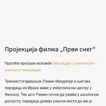
Пројекција филма „Први снег“
Пратећи програм изложбе
Миграције у уметности –
уметност миграција
Тринаестогодишњак Рамин Мехдипур и његова
породица из Ирана живе у избегличком центру у
Финској. Тек што Рамин почне да ужива у школском
распусту, породица добија ужасне вести да им је