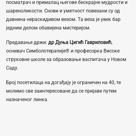
посматрач и прималац његове бескрајне мудрости и
шареноликости. Снови и уметност повезани су од
давнина нераскидивом везом. Та веза је увек бар
једним делом обавијена мистеријом.
Предавање држи:
др Дуња Цигић Гавриловић
,
оснивач Симболотерапије®️ и професорка Високе
струковне школе за образовање васпитача у Новом
Саду.
Број посетилаца на догађају је ограничен на 40, те
молимо све заинтересоване да се пријаве путем
назначеног линка.