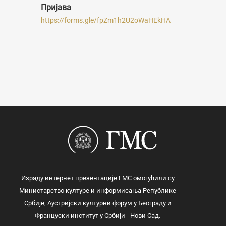
Пријава
https://forms.gle/fpZm1h2U2oWaHEkHA
Израду интернет презентације ГМС омогућили су
Министарство културе и информисања Републике
Србије, Аустријски културни форум у Београду и
Француски институт у Србији - Нови Сад.