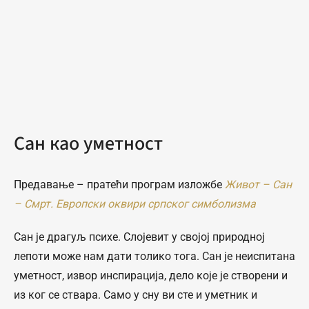
Сан као уметност
Предавање – пратећи програм изложбе
Живот – Сан
– Смрт. Европски оквири српског симболизма
Сан је драгуљ психе. Слојевит у својој природној
лепоти може нам дати толико тога. Сан је неиспитана
уметност, извор инспирација, дело које је створени и
из ког се ствара. Само у сну ви сте и уметник и