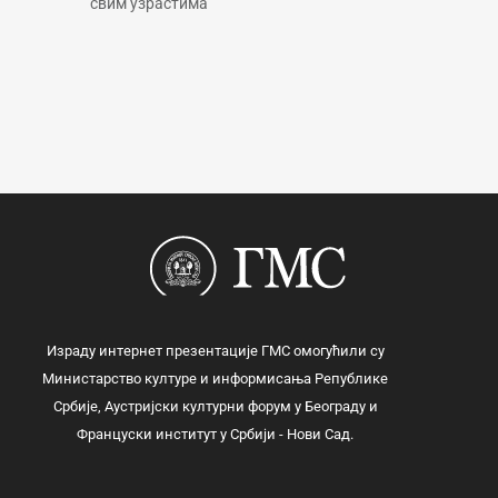
свим узрастима
Израду интернет презентације ГМС омогућили су
Министарство културе и информисања Републике
Србије, Аустријски културни форум у Београду и
Француски институт у Србији - Нови Сад.