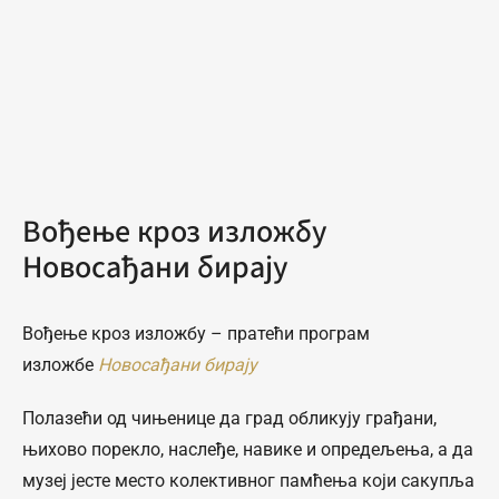
Вођење кроз изложбу
Новосађани бирају
Вођење кроз изложбу – пратећи програм
изложбе
Новосађани бирају
Полазећи од чињенице да град обликују грађани,
њихово порекло, наслеђе, навике и опредељења, а да
музеј јесте место колективног памћења који сакупља