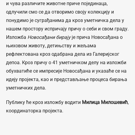
и чува различите животне приче појединаца,
одлучили смо се да отворимо своју колекцију и
понудимо је суграђанима да кроз уметничка дела у
нашем простору испричају причу о себи и свом граду.
Изложба
Новосађани бирају
је прича Новосађана о
њиховом животу, детињству и жељама
рефлектована кроз одабрана дела из Галеријског
депоа. Кроз причу о 41 уметничком делу на изложби
обухватиће се импресије Новосађана и указаће се на
идеју пројекта, као и представљање процеса бирања
уметничких дела.
Публику ће кроз изложбу водити
Милица Милошевић
,
координаторка пројекта.