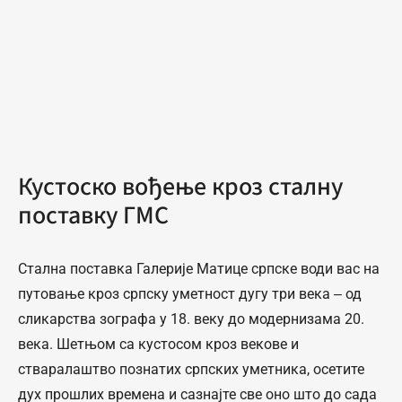
Кустоско вођење кроз сталну
поставку ГМС
Стална поставка Галерије Матице српске води вас на
путовање кроз српску уметност дугу три века ‒ од
сликарствa зографа у 18. веку до модернизама 20.
века. Шетњом са кустосом кроз векове и
стваралаштво познатих српских уметника, осетите
дух прошлих времена и сазнајте све оно што до сада