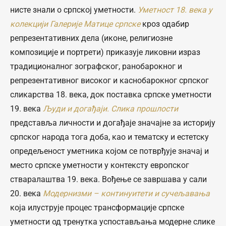
нисте знали о српској уметности.
Уметност 18. века у
колекцији Галерије Матице српске
кроз одабир
репрезентативних дела (иконе, религиозне
композиције и портрети) приказује ликовни израз
традиционалног зографског, ранобарокног и
репрезентативног високог и каснобарокног српског
сликарства 18. века, док поставка српске уметности
19. века
Људи и догађаји. Слика прошлости
представља личности и догађаје значајне за историју
српског народа тога доба, као и тематску и естетску
опредељеност уметника којом се потврђује значај и
место српске уметности у контексту европског
стваралаштва 19. века. Вођење се завршава у сали
20. века
Модернизми – континуитети и сучељавања
која илуструје процес трансформације српске
уметности од тренутка успостављања модерне слике