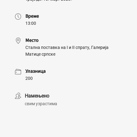
Време
13:00
Место
Стална поставка на I и II спрату, Галерија
Матице српске
Улазница
200
Намењено
свим узрастима