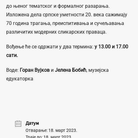
до њеног тематског и формалног разарања.
Изложена дела српске уметности 20. века сажимају
70 година трагања, преиспитивања и сучељавања
различитих модерних сликарских праваца.
Вођење ће се одржати у два термина:
у 13.00 и 17.00
сати.
Воде:
Горан Вујков
и
Јелена Бобић
, музејска
едукаторка
Датум
Отварање: 18. март 2023.
Траје до: 18. март 2023.