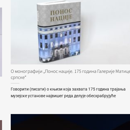
О монографији „Понос нације. 175 година Галерије Матиц
српске“
Говорити (писати) о књизи која захвата 175 година трајања
музејске установе највишег реда делује обесхрабрујуће