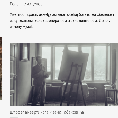
Белешке из депоа
Уметност краси, између осталог, осећај богатства обележен
сакупљањем, колекционирањем и складиштењем. Депо у
склопу музеја
а
Штафелај/вертикала Ивана Табаковића