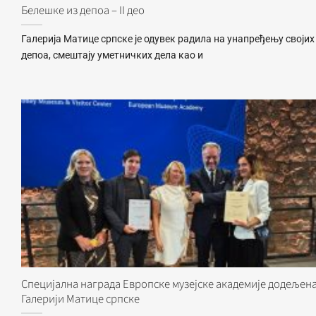
Белешке из депоа – II део
Галерија Матице српске је одувек радила на унапређењу својих
депоа, смештају уметничких дела као и
Специјална награда Европске музејске академије додељен
Галерији Матице српске