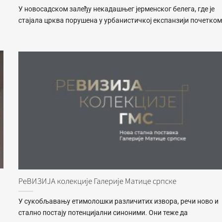
У новосадском залеђу некадашњег јерменског белега, где је
стајала црква порушена у урбанистичкој експанзији почетком
и
РеВИЗИЈА колекције Галерије Матице српске
У сукобљавању етимолошки различитих извора, речи ново и
стално постају потенцијални синоними. Они теже да