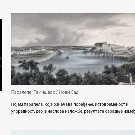
Паралеле. Темишвар / Нови Сад
Појам паралела, која означава поређење, истовременост и
упоредност, део је наслова изложбе, резултата сарадње изме