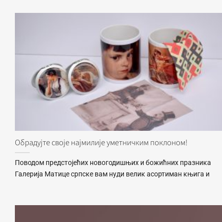
Обрадујте своје најмилије уметничким поклоном!
Поводом предстојећих новогодишњих и божићних празника
Галерија Матице српске вам нуди велик асортиман књига и