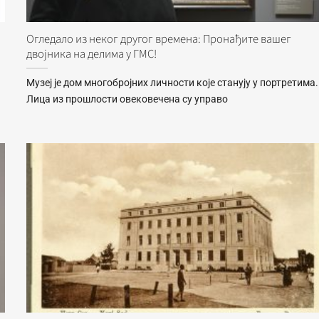
Огледало из неког другог времена: Пронађите вашег
двојника на делима у ГМС!
Музеј је дом многобројних личности које станују у портретима.
Лица из прошлости овековечена су управо