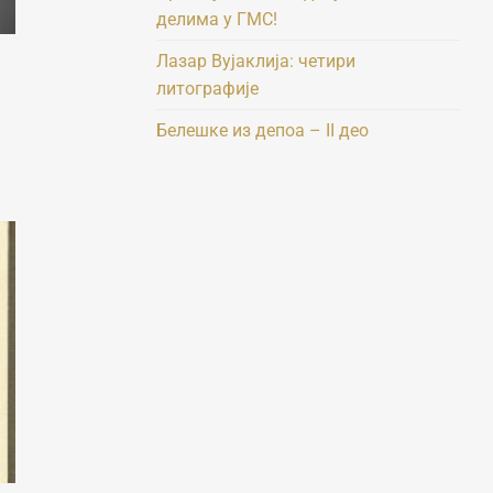
делима у ГМС!
Лазар Вујаклија: четири
литографије
Белешке из депоа – II део