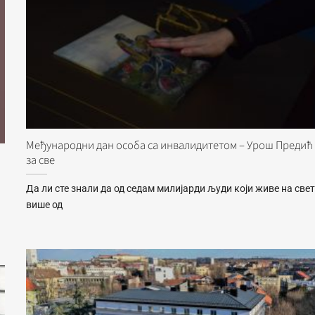
Међународни дан особа са инвалидитетом – Урош Предић
за све
Да ли сте знали да од седам милијарди људи који живе на свет
више од