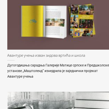
Авантуре учења изван зидова вртића и школа
Дугогодишња сарадња Галерије Матице српске и Предшколске
установе „Маштоленд” изнедрила је заједнички пројекат
Авантуре учења