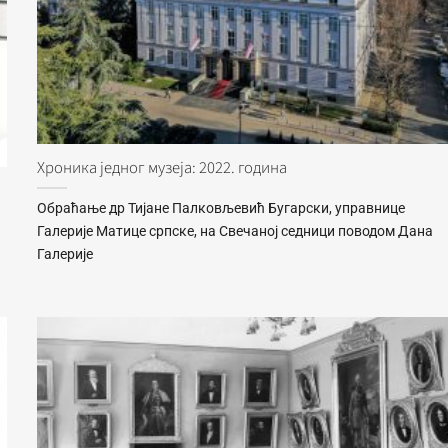
Хроника једног музеја: 2022. година
Обраћање др Тијане Палковљевић Бугарски, управнице
Галерије Матице српске, на Свечаној седници поводом Дана
Галерије