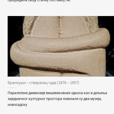
преуредила своју сталну поставку, не
Бранкуши – стваралац чуда (1876 – 1957)
Паралелене димензије вишевековних односа као и дељења
заједничког културног простора повезале су два музеја,
новосадску