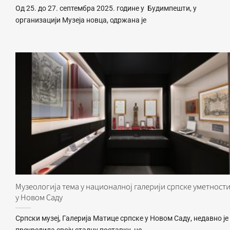
Од 25. до 27. септембра 2025. године у Будимпешти, у
организацији Музеја новца, одржана је
Музеологија тема у националној галерији српске уметност
у Новом Саду
Српски музеј, Галерија Матице српске у Новом Саду, недавно је