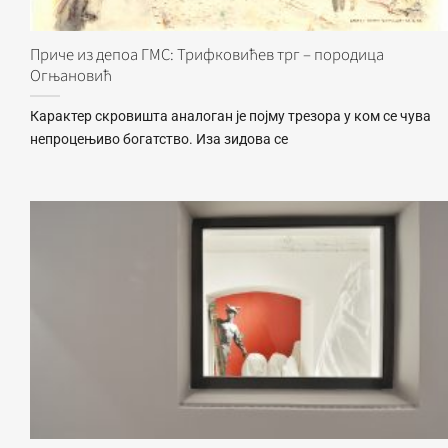
Приче из депоа ГМС: Трифковићев трг – породица
Огњановић
Карактер скровишта аналоган je појму трезора у ком се чува
непроцењиво богатство. Иза зидова се