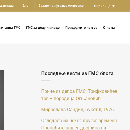
одавница
Блог
Важно нам је ваше мишљење
Ћирилица
гитална ГМС
ГМС за децу и младе
Придружите нам се
О нама
Последње вести из ГМС блога
Приче из депоа ГМС: Трифковићев
трг – породица Огњановић
Мирослава Сандић, Букет II, 1976.
Огледало из неког другог времена:
Пронађите вашег двојника на